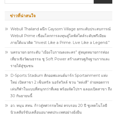
สากล
ข่าวที่น่าสนใจ
Webull Thailand ผนึก Gaysorn Village ยกระดับประสบการณ์
Webull Prime เชื่อมโลกการลงทุนสู่ไลฟ์สไตล์ระดับพรีเมียม
ภายใต้แนวคิด “Invest Like a Prime. Live Like a Legend.”
นครนายก ยกระดับ “เมืองโบราณดงละคร” สู่หมุดหมายการท่อง
เที่ยวเชิงวัฒนธรรม ชู Soft Power สร้างเศรษฐกิจฐานรากและ
รายได้สู่ชุมชน
D-Sports Stadium คิกออฟแลนด์มาร์ก Sportainment แห่ง
ใหม่ เปิดสาขา 2 เซ็นทรัล นอร์ทวิลล์ ชวน “หล่งลี” ถ่ายทอดการ
เล่นกีฬาในแบบที่สนุกกว่าที่เคย พร้อมจัดโปรฯ ฉลองเปิดสาขา ถึง
30 กันยายนนี้
อว. หนุน สทน. ก้าวสู่ทศวรรษใหม่ ครบรอบ 20 ปี ชูเทคโนโลยี
นิวเคลียร์ขับเคลื่อนอนาคตประเทศอย่างยั่งยืน