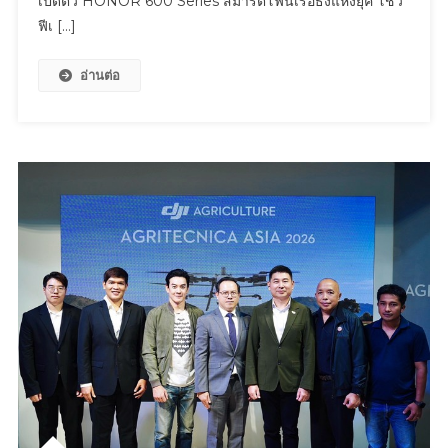
เปิดตัว HONOR 600 Series สมาร์ตโฟนเรือธงแห่งยุค โชว์
ตัว
Drive
ฟีเ […]
HONOR
The
600
Dream
อ่านต่อ
Series
ชาร์จ
สมา
ฝัน
ร์ต
พลัง
โฟน
บอล
เรือ
ไทย”
ธง
แห่ง
ยุค
โชว์
ฟีเจอร์
AI
Image
To
Video
2.0
เจ้า
แรก