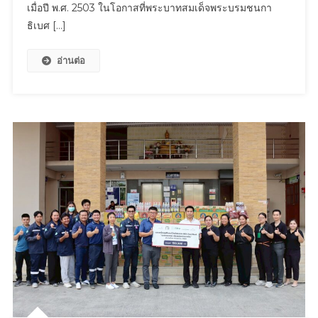
เมื่อปี พ.ศ. 2503 ในโอกาสที่พระบาทสมเด็จพระบรมชนกา
แรก
ธิเบศ […]
แห่ง
ประวัติศาสตร์“ราช
อ่านต่อ
พัส
ตรา
สู่
สากล
La
Mode
En
Majesté:
Royal
Thai
Dress
From
Tradition
To
Modernity
เปิด