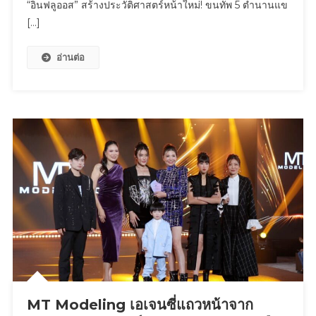
“อินฟลูออส” สร้างประวัติศาสตร์หน้าใหม่! ขนทัพ 5 ตำนานแข
เมือง
ฟลู
[…]
ควบคู่
ออส”
คุณภาพ
สร้าง
ชีวิต
อ่านต่อ
ประวัติศาสตร์
อย่าง
หน้า
ยั่งยืน
ใหม่!
ขน
ทัพ
5
ตำนาน
แข้ง
โลก
บุก
ไทย
ใน
“Living
Legends
Football
Festival
​MT Modeling เอเจนซี่แถวหน้าจาก