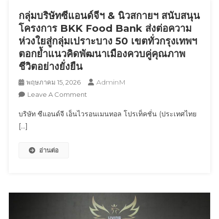
ให้
กลุ่มบริษัทซีแอนด์จีฯ & นิวสกายฯ สนับสนุน
เข้า
ชม
โครงการ BKK Food Bank ส่งต่อความ
แล้ว
ห่วงใยสู่กลุ่มเปราะบาง 50 เขตทั่วกรุงเทพฯ
ณ
ตอกย้ำแนวคิดพัฒนาเมืองควบคู่คุณภาพ
Musée
ชีวิตอย่างยั่งยืน
Des
Arts
AdminM
พฤษภาคม 15, 2026
Decoratis
On
Leave A Comment
@madparis
กลุ่ม
บริษัท ซีแอนด์จี เอ็นไวรอนเมนทอล โปรเท็คชั่น (ประเทศไทย
กรุง
บริษัท
[…]
ปารีส
ซี
สาธารณรัฐ
แอนด์
ฝรั่งเศส
อ่านต่อ
จีฯ
ตั้งแต่
&
วัน
นิ
ที่
ว
13
สกา
พฤษภาคม
ยฯ
–
สนับสนุน