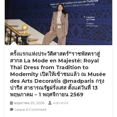
เจริญ’
ประเทศไทย
นั่ง
ณ
แท่น
งาน
HONOR
AGRITECHNICA
600
Asia
Series
2026
Thailand
AI
Friend
ครั้งแรกแห่งประวัติศาสตร์“ราชพัสตราสู่
สากล La Mode en Majesté: Royal
Thai Dress from Tradition to
Modernity เปิดให้เข้าชมแล้ว ณ Musée
des Arts Decoratis @madparis กรุง
ปารีส สาธารณรัฐฝรั่งเศส ตั้งแต่วันที่ 13
พฤษภาคม – 1 พฤศจิกายน 2569
AdminM
พฤษภาคม 20, 2026
On
Leave A Comment
ครั้ง