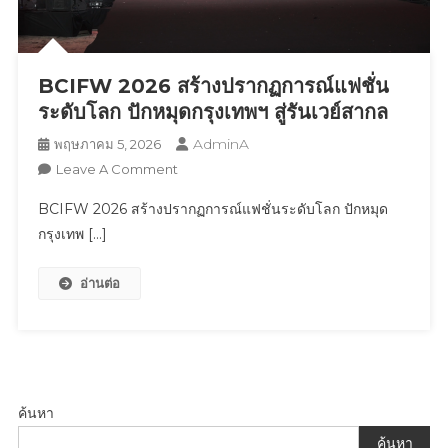
มือ
แบรนด์
จีน
‘MS’
BCIFW 2026 สร้างปรากฏการณ์แฟชั่น
โชว์
ระดับโลก ปักหมุดกรุงเทพฯ สู่รันเวย์สากล
คอลเล
AdminA
พฤษภาคม 5, 2026
คชั่น
On
Leave A Comment
สุด
BCIFW
ปัง
BCIFW 2026 สร้างปรากฏการณ์แฟชั่นระดับโลก ปักหมุด
2026
กรุงเทพ […]
สร้าง
ปรากฏการณ์
อ่านต่อ
แฟชั่น
ระดับ
โลก
ปัก
หมุด
กรุงเทพฯ
ค้นหา
สู่
ค้นหา
รันเวย์