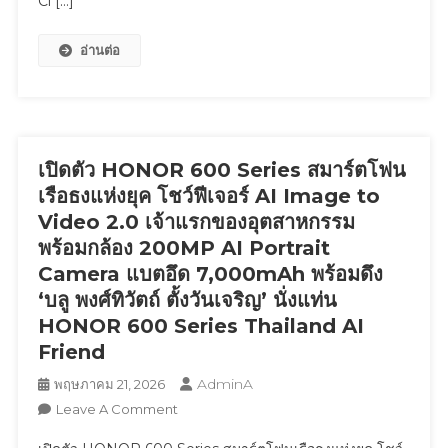
Cl […]
ฝัน
พลัง
อ่านต่อ
บอล
ไทย
เปิด
พื้นที่
แห่ง
โอกาส
เปิดตัว HONOR 600 Series สมาร์ตโฟน
และ
เรือธงแห่งยุค โชว์ฟีเจอร์ AI Image to
แรง
Video 2.0 เจ้าแรกของอุตสาหกรรม
บันดาล
พร้อมกล้อง 200MP AI Portrait
ใจ
Camera แบตอึด 7,000mAh พร้อมดึง
ให้
‘บลู พงศ์ทิวัตถ์ ตั้งวันเจริญ’ นั่งแท่น
เยาวชน
HONOR 600 Series Thailand AI
ไทย
Friend
ผ่าน
โครงการ
AdminA
พฤษภาคม 21, 2026
“Football
On
Leave A Comment
Clinic
เปิด
BYD