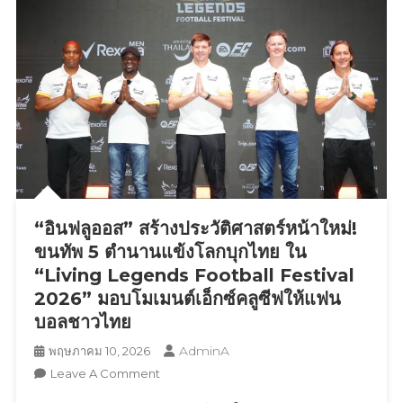
1
โครงการ
พฤศจิกายน
BKK
2569
Food
Bank
ส่ง
ต่อ
ความ
ห่วงใย
สู่
กลุ่ม
“อินฟลูออส” สร้างประวัติศาสตร์หน้าใหม่!
เปราะ
บาง
ขนทัพ 5 ตำนานแข้งโลกบุกไทย ใน
50
“Living Legends Football Festival
เขต
2026” มอบโมเมนต์เอ็กซ์คลูซีฟให้แฟน
ทั่ว
บอลชาวไทย
กรุงเทพฯ
ตอกย้ำ
AdminA
พฤษภาคม 10, 2026
แนวคิด
On
Leave A Comment
พัฒนา
“อิน