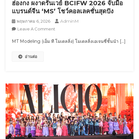
2026”
ฮ่องกง ผงาดรันเวย์ BCIFW 2026 จับมือ
มอบ
แบรนด์จีน ‘MS’ โชว์คอลเลคชั่นสุดปัง
โม
AdminM
พฤษภาคม 6, 2026
เมน
On
ต์
Leave A Comment
เอ็กซ์
MT Modeling (เอ็ม ที โมเดลลิ่ง) โมเดลลิ่งเอเจนซี่ชั้นนำ […]
MT
คลู
Modeling
ซีฟ
อ่านต่อ
เอ
ให้
เจน
แฟน
ซี่
บอล
แถว
ชาว
หน้า
ไทย
จาก
ฮ่องกง
ผงาด
รันเวย์
BCIFW
2026
จับ