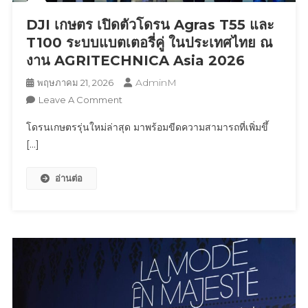
ของ
DJI เกษตร เปิดตัวโดรน Agras T55 และ
อุตสาหกรรม
T100 ระบบแบตเตอรี่คู่ ในประเทศไทย ณ
พร้อม
งาน AGRITECHNICA Asia 2026
กล้อง
200MP
AdminM
พฤษภาคม 21, 2026
AI
On
Leave A Comment
Portrait
DJI
Camera
โดรนเกษตรรุ่นใหม่ล่าสุด มาพร้อมขีดความสามารถที่เพิ่มขึ้
เกษตร
แบ
[…]
เปิด
ตอึด
ตัว
7,000mAh
อ่านต่อ
โดรน
พร้อม
Agras
ดึง
T55
‘บลู
และ
พงศ์
T100
ทิวั
ระบบ
ตถ์
แบตเตอรี่
ตั้ง
คู่
วัน
ใน