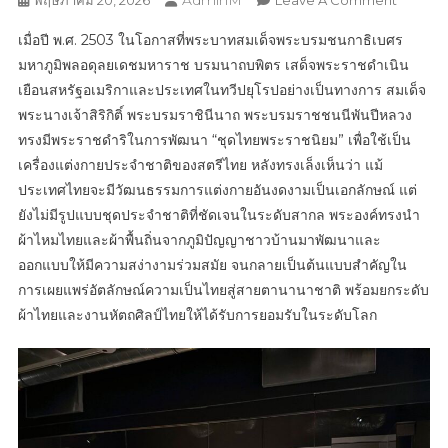
AdminM
พฤษภาคม 20, 2026
Leave A Comment
ครั้ง
เมื่อปี พ.ศ. 2503 ในโอกาสที่พระบาทสมเด็จพระบรมชนกาธิเบศร
แรก
มหาภูมิพลอดุลยเดชมหาราช บรมนาถบพิตร เสด็จพระราชดำเนิน
แห่ง
เยือนสหรัฐอเมริกาและประเทศในทวีปยุโรปอย่างเป็นทางการ สมเด็จ
ประวัติศ
พระนางเจ้าสิริกิติ์ พระบรมราชินีนาถ พระบรมราชชนนีพันปีหลวง
พัส
ตรา
ทรงมีพระราชดำริในการพัฒนา “ชุดไทยพระราชนิยม” เพื่อใช้เป็น
สู่
เครื่องแต่งกายประจำชาติของสตรีไทย หลังทรงเล็งเห็นว่า แม้
สากล
ประเทศไทยจะมีวัฒนธรรมการแต่งกายอันงดงามเป็นเอกลักษณ์ แต่
La
ยังไม่มีรูปแบบชุดประจำชาติที่ชัดเจนในระดับสากล พระองค์ทรงนำ
Mode
ผ้าไหมไทยและผ้าพื้นถิ่นจากภูมิปัญญาชาวบ้านมาพัฒนาและ
En
ออกแบบให้มีความสง่างามร่วมสมัย จนกลายเป็นต้นแบบสำคัญใน
Majesté
การเผยแพร่อัตลักษณ์ความเป็นไทยสู่สายตานานาชาติ พร้อมยกระดับ
Royal
ผ้าไทยและงานหัตถศิลป์ไทยให้ได้รับการยอมรับในระดับโลก
Thai
Dress
From
Traditio
To
Modern