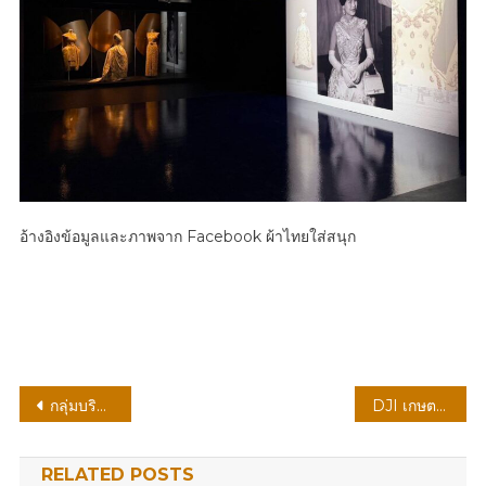
อ้างอิงข้อมูลและภาพจาก Facebook ผ้าไทยใส่สนุก
แนะแนว
กลุ่มบริษัทซีแอนด์จีฯ & นิวสกายฯ สนับสนุนโครงการ BKK Food Bank ส่งต่อความห่วงใยสู่กลุ่มเปราะบาง 50 เขตทั่วกรุงเทพฯ ตอกย้ำแนวคิดพัฒนาเมืองควบคู่คุณภาพชีวิตอย่างยั่งยืน
DJI เกษตร เปิดตัวโดรน Agras T55 และ T100 ระบบแบตเตอรี่คู่ ในประเทศไทย ณ งาน AGRITECHNICA Asia 2026
เรื่อง
RELATED POSTS