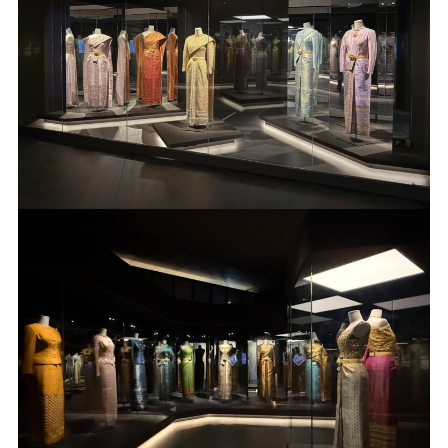
เปิด
ให้
เข้า
ชม
แล้ว
ณ
Musée
Des
Arts
Decorat
@madpa
กรุง
ปารีส
สาธารณร
ฝรั่งเศส
ตั้งแต่
วัน
ที่
13