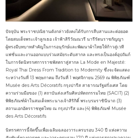
พฤษภาค
–
1
พฤศจิกา
2569
ปัจจุบัน พระราชปณิธานดังกล่าวยังคงได้รับการสืบสานและต่อยอด
โดยสมเด็จพระเจ้าลูกเธอ เจ้าฟ้าสิริวัณณวรี นารีรัตนราชกัญญา
ผู้ทรงมีบทบาทสำคัญในการอนุรักษ์และพัฒนาผ้าไทยให้ก้าวสู่เวที
แฟชั่นและงานออกแบบร่วมสมัยระดับสากล และทรงเป็นองค์อุปถัมภ์
ในการจัดนิทรรศการราชพัสตราสู่สากล La Mode en Majesté:
Royal Thai Dress From Tradition to Modernity ซึ่งจะจัดแสดง
ระหว่างวันที่ 13 พฤษภาคม ถึงวันที่ 1 พฤศจิกายน 2569 ณ พิพิธภัณฑ์
Musée des Arts Décoratifs กรุงปารีส สาธารณรัฐฝรั่งเศส โดย
ความร่วมมือของ (1) สถาบันส่งเสริมศิลปหัตถกรรมไทย (SACIT) (2)
พิพิธภัณฑ์ผ้าในสมเด็จพระนางเจ้าสิริกิติ์ พระบรมราชินีนาถ (3)
สถานเอกอัครราชทูตไทย ณ กรุงปารีส และ(4) พิพิธภัณฑ์ Musée
des Arts Décoratifs
นิทรรศการนี้จัดขึ้นเพื่อเฉลิมฉลองวาระครบรอบ 340 ปี แห่งความ
สัมพันธ์ทางการทูต และวาระครบรอบ 170 ปี แห่งการสถาปนาความ