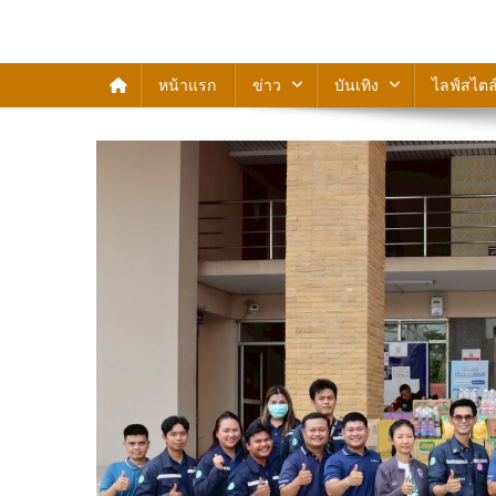
สวัสดีสถานีข่าว
หน้าแรก
ข่าว
บันเทิง
ไลฟ์สไตล