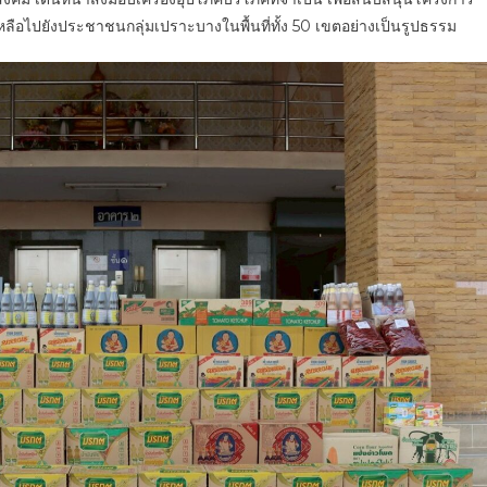
ซี
อไปยังประชาชนกลุ่มเปราะบางในพื้นที่ทั้ง 50 เขตอย่างเป็นรูปธรรม
แอนด์
จีฯ
&
นิ
ว
สกา
ยฯ
สนับสนุน
โครงการ
BKK
Food
Bank
ส่ง
ต่อ
ความ
ห่วงใย
สู่
กลุ่ม
เปราะ