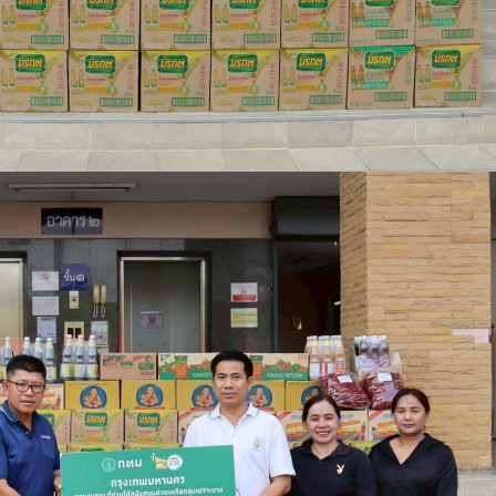
บาง
50
เขต
ทั่ว
กรุงเทพฯ
ตอกย้ำ
แนวคิด
พัฒนา
เมือง
ควบคู่
คุณภาพ
ชีวิต
อย่าง
ยั่งยืน