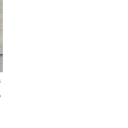
์
อ
ง