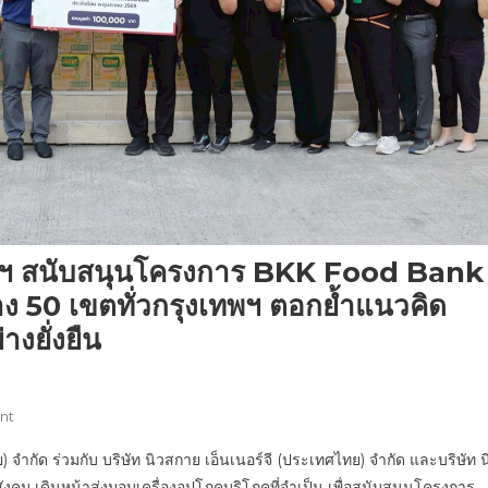
สกายฯ สนับสนุนโครงการ BKK Food Bank
บาง 50 เขตทั่วกรุงเทพฯ ตอกย้ำแนวคิด
งยั่งยืน
On
nt
กลุ่ม
 จำกัด ร่วมกับ บริษัท นิวสกาย เอ็นเนอร์จี (ประเทศไทย) จำกัด และบริษัท น
บริษัท
สังคม เดินหน้าส่งมอบเครื่องอุปโภคบริโภคที่จำเป็น เพื่อสนับสนุนโครงการ