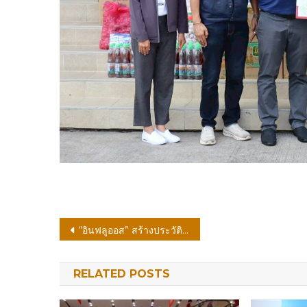
แนะแนว
“อินฟลูออส” สร้างประวัติศาสตร์หน้าใหม่! ขนทัพ 5 ตำนานแข้งโลกบุกไทย ใน “Living Legends Football Festival 2026” มอบโมเมนต์เอ็กซ์คลูซีฟให้แฟนบอลชาวไทย
เรื่อง
RELATED POSTS