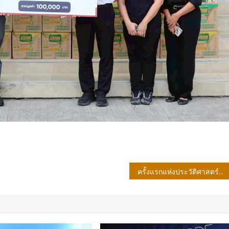
ครั้งแรกแห่งประวัติศาสตร์“ราชพัสตราสู่สากล La Mode en Majesté: Royal Thai Dress from Tradition to Modernity เปิดให้เข้าชมแล้ว ณ Musée des Arts Decoratis @madparis กรุงปารีส สาธารณรัฐฝรั่งเศส ตั้งแต่วันที่ 13 พฤษภาคม – 1 พฤศจิกายน 2569