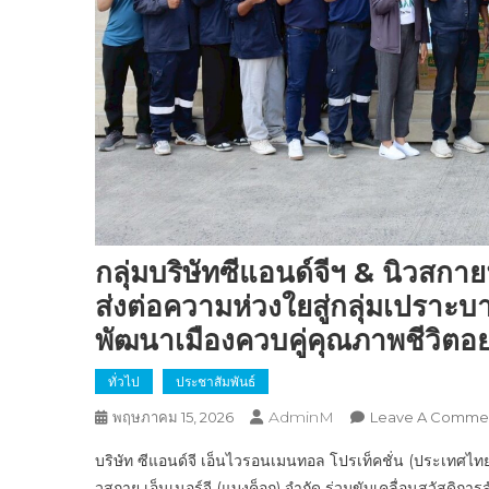
กลุ่มบริษัทซีแอนด์จีฯ & นิว
ส่งต่อความห่วงใยสู่กลุ่มเปราะ
พัฒนาเมืองควบคู่คุณภาพชีวิตอย่า
ทั่วไป
ประชาสัมพันธ์
AdminM
พฤษภาคม 15, 2026
Leave A Comme
บริษัท ซีแอนด์จี เอ็นไวรอนเมนทอล โปรเท็คชั่น (ประเทศไทย)
วสกาย เอ็นเนอร์จี (แบงค็อก) จำกัด ร่วมขับเคลื่อนสวัสดิการ