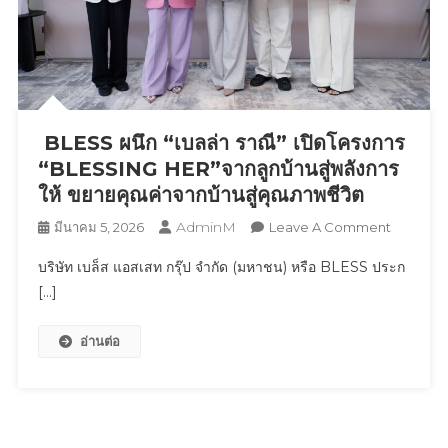
BLESS ผนึก “เบลล่า ราณี” เปิดโครงการ
“BLESSING HER”จากลูกบ้านสู่พลังการ
ให้ ขยายคุณค่าจากบ้านสู่คุณภาพชีวิต
AdminM
On
มีนาคม 5, 2026
Leave A Comment
BLESS
บริษัท เบล็ส แอสเสท กรุ๊ป จำกัด (มหาชน) หรือ BLESS ประก
ผนึก
[…]
“เบล
ล่า
อ่านต่อ
ราณี”
เปิด
โครงการ
“BLESSI
HER”จาก