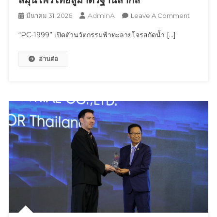
AdminA
On
มีนาคม 31, 2026
Leave A Comment
“PC-
“PC-1999” เปิดตัวนวัตกรรมฟ้าทะลายโจรสกัดน้ำ […]
1999”
เปิด
อ่านต่อ
ตัว
นวัตกรรม
ฟ้า
ทะลาย
โจร
สกัด
น้ำ
จาก
งาน
วิจัย
กว่า
20
ปี
ยก
ระดับ