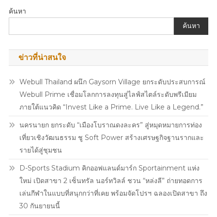
ลูก
ค้นหา
บ้าน
ค้นหา
สู่
พลัง
การ
ข่าวที่น่าสนใจ
ให้
ขยาย
Webull Thailand ผนึก Gaysorn Village ยกระดับประสบการณ์
คุณค่า
จาก
Webull Prime เชื่อมโลกการลงทุนสู่ไลฟ์สไตล์ระดับพรีเมียม
บ้าน
ภายใต้แนวคิด “Invest Like a Prime. Live Like a Legend.”
สู่
นครนายก ยกระดับ “เมืองโบราณดงละคร” สู่หมุดหมายการท่อง
คุณภาพ
เที่ยวเชิงวัฒนธรรม ชู Soft Power สร้างเศรษฐกิจฐานรากและ
ชีวิต
รายได้สู่ชุมชน
D-Sports Stadium คิกออฟแลนด์มาร์ก Sportainment แห่ง
ใหม่ เปิดสาขา 2 เซ็นทรัล นอร์ทวิลล์ ชวน “หล่งลี” ถ่ายทอดการ
เล่นกีฬาในแบบที่สนุกกว่าที่เคย พร้อมจัดโปรฯ ฉลองเปิดสาขา ถึง
30 กันยายนนี้