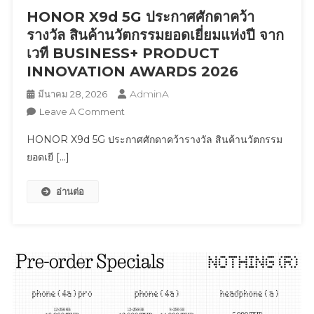
สมุนไพร
HONOR X9d 5G ประกาศศักดาคว้า
ไทย
รางวัล สินค้านวัตกรรมยอดเยี่ยมแห่งปี จาก
สู่
เวที BUSINESS+ PRODUCT
มาตรฐาน
INNOVATION AWARDS 2026
สากล
AdminA
มีนาคม 28, 2026
On
Leave A Comment
HONOR
HONOR X9d 5G ประกาศศักดาคว้ารางวัล สินค้านวัตกรรม
X9d
ยอดเยี […]
5G
ประกาศ
อ่านต่อ
ศักดา
คว้า
รางวัล
สินค้า
นวัตกรรม
ยอด
เยี่ยม
แห่ง