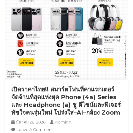
ปี
จาก
เวที
BUSINESS+
PRODUCT
INNOVATION
AWARDS
2026
เปิดราคาไทย!! สมาร์ตโฟนที่คาแรกเตอร์
จัดจ้านที่สุดแห่งยุค Phone (4a) Series
และ Headphone (a) ชู ดีไซน์และฟีเจอร์
ทัชใจคนรุ่นใหม่ โปร่งใส–AI–กล้อง Zoom
AdminA
มีนาคม 28, 2026
On
Leave A Comment