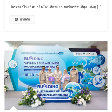
เปิด
เปิดราคาไทย!! สมาร์ตโฟนที่คาแรกเตอร์จัดจ้านที่สุดแห่งยุ […]
ราคา
ไทย!!
อ่านต่อ
สมา
ร์ต
โฟน
ที่
คา
แรก
เตอร์
จัด
จ้าน
ที่สุด
แห่ง
ยุค
Phone
(4a)
Series
และ
Headphone