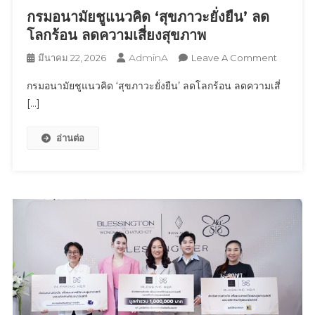
กรมอนามัยชูแนวคิด ‘สุขภาวะยั่งยืน’ ลด
(a)
ชู
โลกร้อน ลดความเสี่ยงสุขภาพ
ดีไซน์
AdminA
On
มีนาคม 22, 2026
Leave A Comment
และ
กรม
ฟีเจอร์
กรมอนามัยชูแนวคิด ‘สุขภาวะยั่งยืน’ ลดโลกร้อน ลดความเสี่
อนามัย
ทัช
[…]
ชู
ใจ
แนวคิด
คน
อ่านต่อ
‘สุข
รุ่น
ภาวะ
ใหม่
ยั่งยืน’ ลด
โปร่งใส–
โลก
AI–
ร้อน
กล้อง
ลด
Zoom
ความ
เสี่ยง
สุขภาพ