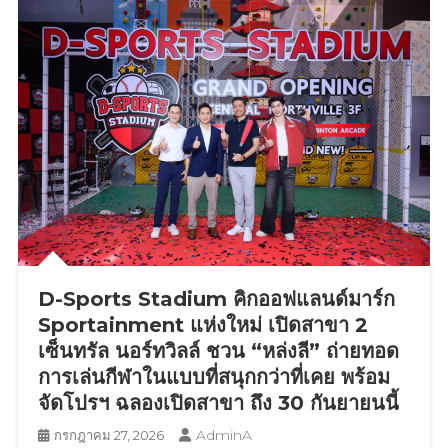
หมาย
การ
ท่อง
เที่ยว
เชิง
วัฒนธรรม
ชู
Soft
Power
สร้าง
เศรษฐกิจ
ฐานราก
D-Sports Stadium คิกออฟแลนด์มาร์ก
และ
ราย
Sportainment แห่งใหม่ เปิดสาขา 2
ได้
เซ็นทรัล นอร์ทวิลล์ ชวน “หล่งลี” ถ่ายทอด
สู่
การเล่นกีฬาในแบบที่สนุกกว่าที่เคย พร้อม
ชุมชน
จัดโปรฯ ฉลองเปิดสาขา ถึง 30 กันยายนนี้
AdminA
กรกฎาคม 27, 2026