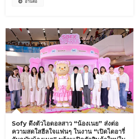
อ่านต่อ
วต์
พรี
เซนเตอร์
BanobagiHybrid
Sunscreen
กันแดด
หน้า
ตัว
แรก
จาก
บา
โน
บากิ
พร้อม
เปิด
ประสบการณ์
“กัน
Sofy ดึงตัวไอดอลสาว “น้องเนย” ส่งต่อ
แดด
เทิร์น
ความสดใสฮีลใจแฟนๆ ในงาน “เปิดไดอารี่
ผิว”