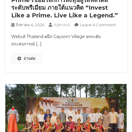
ระดับพรีเมียม ภายใต้แนวคิด “Invest
Like a Prime. Live Like a Legend.”
AdminA
On
สิงหาคม 6, 2026
Leave A Comment
Webull
Webull Thailand ผนึก Gaysorn Village ยกระดับ
Thailand
ประสบการณ์ […]
ผนึก
Gaysorn
อ่านต่อ
Village
ยก
ระดับ
ประสบกา
Webull
Prime
เชื่อม
โลก
การ
ลงทุน
สู่