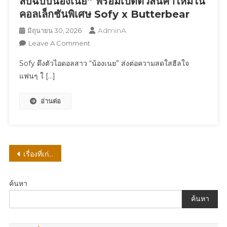
ลับฉบับน้องเนย” พร้อมเปิดตัวสินค้าใหม่ใน
ใน
คอลเล็กชันพิเศษ Sofy x Butterbear
งาน
AdminA
มิถุนายน 30, 2026
“BANOBAGI
On
Leave A Comment
Sun
Sofy
Era
Sofy ดึงตัวไอดอลสาว “น้องเนย” ส่งต่อความสดใสฮีลใจ
ดึง
With
แฟนๆ ใ […]
ตัว
PP
ไอ
KRIT”
อ่านต่อ
ดอล
สาว
“น้อง
เนย”
ส่ง
แนะแนว
เรื่องที่เก่ากว่า
ต่อ
เรื่อง
ความ
สด
ค้นหา
ใส
ค้นหา
ฮีล
ใจ