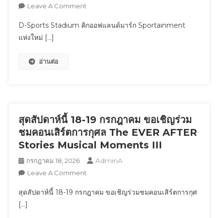
On
Leave A Comment
D-
D-Sports Stadium คิกออฟแลนด์มาร์ก Sportainment
Sports
แห่งใหม่ […]
Stadium
คิก
อ่านต่อ
ออฟ
แลนด์
มาร์
ก
Sportainment
แห่ง
สุดสัปดาห์นี้ 18-19 กรกฎาคม ขอเชิญร่วม
ใหม่
ชมคอนเสิร์ตการกุศล The EVER AFTER
เปิด
Stories Musical Moments III
สาขา
AdminA
กรกฎาคม 18, 2026
2
On
Leave A Comment
เซ็นทรัล
สุด
นอร์
สุดสัปดาห์นี้ 18-19 กรกฎาคม ขอเชิญร่วมชมคอนเสิร์ตการกุศ
สัปดาห์
ทวิ
[…]
นี้
ลล์
18-
ชวน