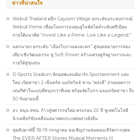
แฟนๆ
ข่าวที่น่าสนใจ
ใน
งาน
Webull Thailand ผนึก Gaysorn Village ยกระดับประสบการณ์
“เปิด
Webull Prime เชื่อมโลกการลงทุนสู่ไลฟ์สไตล์ระดับพรีเมียม
ไดอารี่
ภายใต้แนวคิด “Invest Like a Prime. Live Like a Legend.”
ลับ
ฉบับ
นครนายก ยกระดับ “เมืองโบราณดงละคร” สู่หมุดหมายการท่อง
น้อง
เที่ยวเชิงวัฒนธรรม ชู Soft Power สร้างเศรษฐกิจฐานรากและ
เนย”
รายได้สู่ชุมชน
พร้อม
เปิด
D-Sports Stadium คิกออฟแลนด์มาร์ก Sportainment แห่ง
ตัว
ใหม่ เปิดสาขา 2 เซ็นทรัล นอร์ทวิลล์ ชวน “หล่งลี” ถ่ายทอดการ
สินค้า
เล่นกีฬาในแบบที่สนุกกว่าที่เคย พร้อมจัดโปรฯ ฉลองเปิดสาขา ถึง
ใหม่
30 กันยายนนี้
ใน
คอลเล็กชัน
อว. หนุน สทน. ก้าวสู่ทศวรรษใหม่ ครบรอบ 20 ปี ชูเทคโนโลยี
พิเศษ
นิวเคลียร์ขับเคลื่อนอนาคตประเทศอย่างยั่งยืน
Sofy
สุดสัปดาห์นี้ 18-19 กรกฎาคม ขอเชิญร่วมชมคอนเสิร์ตการกุศล
X
The EVER AFTER Stories Musical Moments III
Butterbear