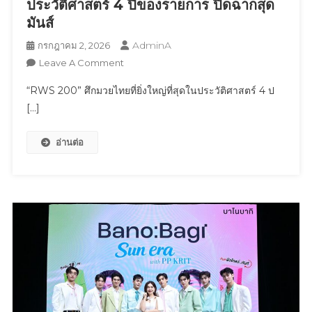
ประวัติศาสตร์ 4 ปีของรายการ ปิดฉากสุด
ปิ้ง
มันส์
แห่ง
AdminA
กรกฎาคม 2, 2026
ใหม่
On
Leave A Comment
ขน
“RWS
ทัพ
“RWS 200” ศึกมวยไทยที่ยิ่งใหญ่ที่สุดในประวัติศาสตร์ 4 ป
200”
ซุป
[…]
ศึก
ตาร์
มวยไทย
ตัว
อ่านต่อ
ที่
ท็อป
ยิ่ง
“เก้า
ใหญ่
นพเก้า”
ที่สุด
พร้อม
ใน
โชว์
ประวัติศาสตร์
สุด
4
พิเศษ
ปี
จาก
ของ
PERSES
รายการ
ปิดฉาก