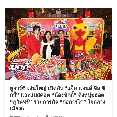
ถึง
10K”งาน
30
วิ่ง
กันยายน
ระดับ
นี้
นานาชาติ
ที่
ยก
ระดับ
กรุงเทพฯ
สู่
เมือง
แห่ง
วัฒนธรรม
การ
วิ่ง
ยูอาร์ซี เล่นใหญ่ เปิดตัว “แจ็ค แอนด์ จิล ชิ
พร้อม
ส่ง
กกี้” และแมสคอต “น้องชิกกี้” ดึงหนุ่มฮอต
ต่อ
“ภูวินทร์” ร่วมภารกิจ “ก่อการไก่” ใจกลาง
พลัง
เมืองh
“RUN
AdminA
กรกฎาคม 8, 2026