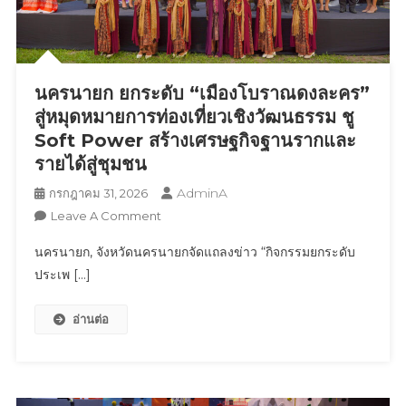
ไลฟ์
สไตล์
ระดับ
พรีเมียม
ภาย
นครนายก ยกระดับ “เมืองโบราณดงละคร”
ใต้
สู่หมุดหมายการท่องเที่ยวเชิงวัฒนธรรม ชู
แนวคิด
Soft Power สร้างเศรษฐกิจฐานรากและ
“Invest
รายได้สู่ชุมชน
Like
A
AdminA
กรกฎาคม 31, 2026
Prime.
On
Leave A Comment
Live
นครนายก
นครนายก, จังหวัดนครนายกจัดแถลงข่าว “กิจกรรมยกระดับ
Like
ยก
A
ประเพ […]
ระดับ
Legend.
“เมือง
อ่านต่อ
โบราณ
ดง
ละคร”
สู่
หมุด