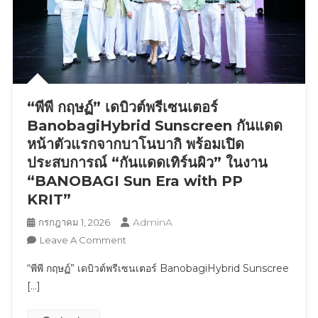
สุด
มันส์
“พีพี กฤษฏ์” เดบิวต์พรีเซนเตอร์
BanobagiHybrid Sunscreen กันแดด
หน้าตัวแรกจากบาโนบากิ พร้อมเปิด
ประสบการณ์ “กันแดดเทิร์นผิว” ในงาน
“BANOBAGI Sun Era with PP
KRIT”
AdminA
กรกฎาคม 1, 2026
On
Leave A Comment
“พีพี
“พีพี กฤษฏ์” เดบิวต์พรีเซนเตอร์ BanobagiHybrid Sunscree
กฤษฏ์”
[…]
เด
บิ