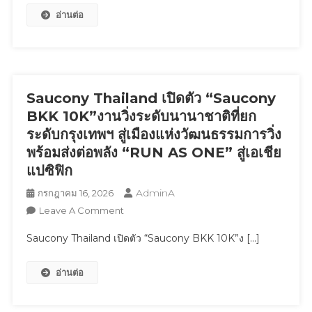
อ่านต่อ
19
“หล่ง
กรกฎาคม
ลี”
ขอ
ถ่ายทอด
เชิญ
การ
ร่วม
เล่น
ชม
Saucony Thailand เปิดตัว “Saucony
กีฬา
คอนเสิร์ต
ใน
BKK 10K”งานวิ่งระดับนานาชาติที่ยก
การ
แบบ
ระดับกรุงเทพฯ สู่เมืองแห่งวัฒนธรรมการวิ่ง
กุศล
ที่
พร้อมส่งต่อพลัง “RUN AS ONE” สู่เอเชีย
The
สนุก
แปซิฟิก
EVER
กว่า
AFTER
ที่
AdminA
กรกฎาคม 16, 2026
Stories
เคย
On
Leave A Comment
Musical
พร้อม
Saucony
Saucony Thailand เปิดตัว “Saucony BKK 10K”ง […]
Moments
จัด
Thailand
III
โปรฯ
เปิด
อ่านต่อ
ฉลอง
ตัว
เปิด
“Saucony
สาขา
BKK