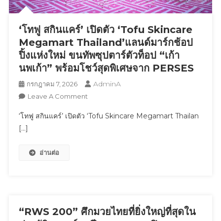
ดึง
หนุ่ม
‘โทฟู สกินแคร์’ เปิดตัว ‘Tofu Skincare
ฮอต
“ภู
Megamart Thailand’แลนด์มาร์กช้อป
วิ
ปิ้งแห่งใหม่ ขนทัพซุปตาร์ตัวท็อป “เก้า
นทร์”
นพเก้า” พร้อมโชว์สุดพิเศษจาก PERSES
ร่วม
AdminA
กรกฎาคม 7, 2026
ภารกิจ
On
Leave A Comment
“ก่อการ
‘โทฟู
ไก่”
‘โทฟู สกินแคร์’ เปิดตัว ‘Tofu Skincare Megamart Thailan
สกิน
ใจกลาง
[…]
แคร์’
เมืองh
เปิด
อ่านต่อ
ตัว
‘Tofu
Skincare
Megamart
Thailand’แลนด์
มาร์
“RWS 200” ศึกมวยไทยที่ยิ่งใหญ่ที่สุดใน
กช้อป