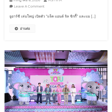
AS
On
Leave A Comment
ONE”
ยู
สู่
ยูอาร์ซี เล่นใหญ่ เปิดตัว “แจ็ค แอนด์ จิล ชิกกี้” และแม […]
อาร์
เอเชีย
ซี
แปซิฟิก
อ่านต่อ
เล่น
ใหญ่
เปิด
ตัว
“แจ็ค
แอนด์
จิล
ชิ
กกี้”
และ
แมส
คอต
“น้อง
ชิ
กกี้”