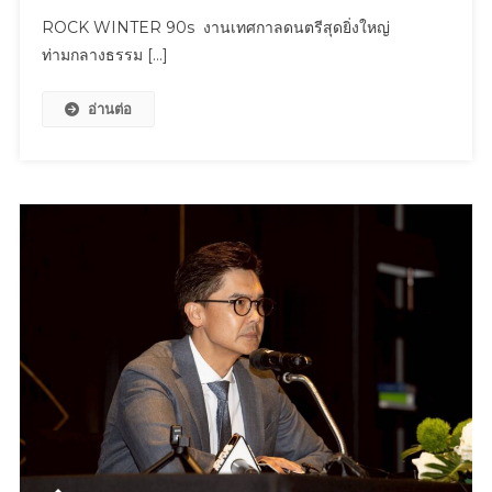
พร้อม
ใน
ROCK
ROCK WINTER 90s งานเทศกาลดนตรีสุดยิ่งใหญ่
นางรำ
พิธี
WINTER
ท่ามกลางธรรม […]
กว่า
บวงสรวง
90s
2,000
งาน
ชีวิต
อ่านต่อ
เทศกาล
ดนตรี
สุด
ยิ่ง
ใหญ่
ท่ามกลาง
ธรรมชาติ
และ
หุบเขา
พบ
กัน
8
พ.ย.นี้
!!!
วัย
รุ่น