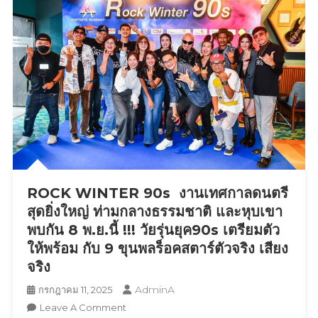
รา
น้ำ
ยุฑ-
ทิพย์
อาจารย์
ดี
ก้อน
เจ
คำ-
แมน
ก๊อต
ป๋อง
จิร
กพล
พัฒน์“
มาตา
นำ
ภัทริ
ทีม
ยากร
บวงสรวง
ฮาฟ
ROCK WINTER 90s งานเทศกาลดนตรี
พญา
ภาร
ศรี
ดา
สุดยิ่งใหญ่ ท่ามกลางธรรมชาติ และหุบเขา
สัต
โบกั
พบกัน 8 พ.ย.นี้ !!! วัยรุ่นยุค90s เตรียมตัว
ตนา
ส
ให้พร้อม กับ 9 ขุนพลร็อคสตาร์ตัวจริง เสียง
คราช
ซุป
จริง
7
ตาร์
เดือน
AdminA
กรกฎาคม 11, 2025
มา
7
ร่วม
On
Leave A Comment