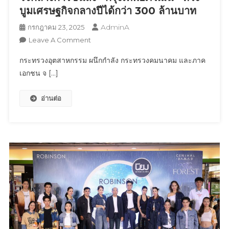
ครรภ์
บูมเศรษฐกิจกลางปีได้กว่า 300 ล้านบาท
โพธิสัตว์
AdminA
กรกฎาคม 23, 2025
จ.นครปฐม
On
Leave A Comment
กระทรวง
กระทรวงอุตสาหกรรม ผนึกกำลัง กระทรวงคมนาคม และภาค
อุตสาหกรรม
เอกชน จ […]
ผนึก
กำลัง
อ่านต่อ
กระทรวง
คมนาคม
และ
ภาค
เอกชน
จัด
บิ๊
กอี
เวน
ท์
“อุตสาหกรรม
แฟร์