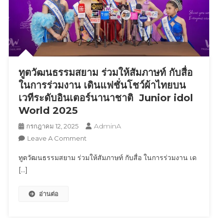
สภาพ
อากาศ
โลก
ทูตวัฒนธรรมสยาม ร่วมให้สัมภาษท์ กับสื่อ
ในการร่วมงาน เดินแฟชั่นโชว์ผ้าไทยบน
เวทีระดับอินเตอร์นานาชาติ Junior idol
World 2025
AdminA
กรกฎาคม 12, 2025
On
Leave A Comment
ทูต
ทูตวัฒนธรรมสยาม ร่วมให้สัมภาษท์ กับสื่อ ในการร่วมงาน เด
วัฒนธรรม
[…]
สยาม
ร่วม
อ่านต่อ
ให้
สัม
ภาษ