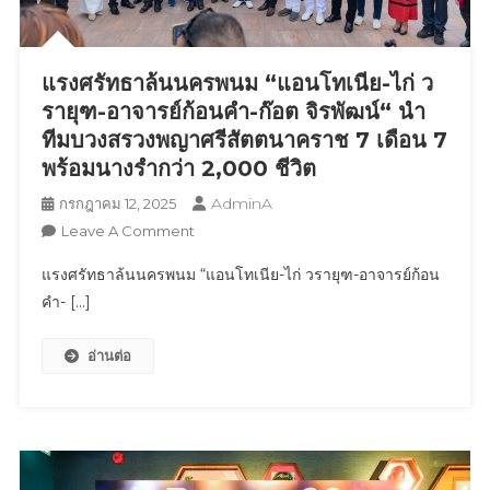
กล้อง
ซี
รี่
แรงศรัทธาล้นนครพนม “แอนโทเนีย-ไก่ ว
ย์
เวร-
รายุฑ-อาจารย์ก้อนคำ-ก๊อต จิรพัฒน์“ นำ
คืน
ทีมบวงสรวงพญาศรีสัตตนาคราช 7 เดือน 7
ณ
พร้อมนางรำกว่า 2,000 ชีวิต
ฤๅดี
AdminA
กรกฎาคม 12, 2025
นาคา
On
Leave A Comment
คีรี
แรง
จ.พระนครศรีอยุธยา
แรงศรัทธาล้นนครพนม “แอนโทเนีย-ไก่ วรายุฑ-อาจารย์ก้อน
ศรัทธา
ออน
คำ- […]
ล้น
แอร์
นครพนม
ทาง
อ่านต่อ
“แอ
ช่อง
น
ONE
โท
31
เนีย-
นำแสดง
ไก่
โดย
ว
บี