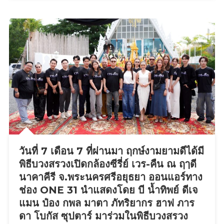
ท์
กับ
สื่อ
ใน
การ
ร่วม
งาน
เดิน
แฟชั่น
โชว์
ผ้า
ไทย
บน
วันที่ 7 เดือน 7 ที่ผ่านมา ฤกษ์งามยามดีได้มี
เวที
พิธีบวงสรวงเปิดกล้องซีรี่ย์ เวร-คืน ณ ฤๅดี
ระดับ
นาคาคีรี จ.พระนครศรีอยุธยา ออนแอร์ทาง
อินเตอร์
ช่อง ONE 31 นำแสดงโดย บี น้ำทิพย์ ดีเจ
นานาชาติ
แมน ป๋อง กพล มาตา ภัทริยากร ฮาฟ ภาร
Junior
ดา โบกัส ซุปตาร์ มาร่วมในพิธีบวงสรวง
Idol