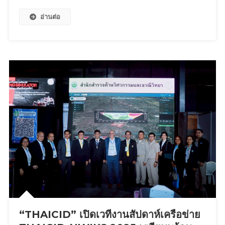
เปิด
ติด
อ่านต่อ
เวที
อันดับ
ต้อนรับ
ทัพ
บา
ริ
ส
ต้าน
า
นา
ชาติ
ประลอง
ชัย
ใน
ศึก
CP-
Meiji
Speed
“THAICID” เปิดเวทีงานสัปดาห์เครือข่าย
Coffee