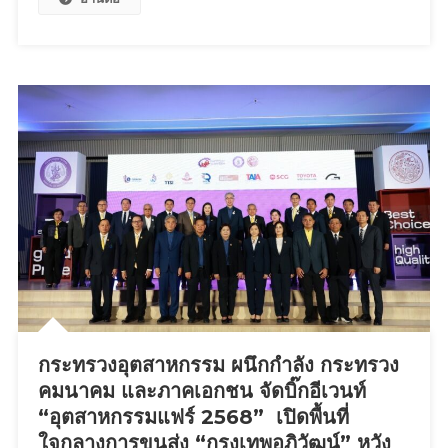
นำ
ทีม
ราย
กา
รม
หัศ
จร
รย์มู
และ
ศิลปิน-
ดารา
ร่วม
ถวาย
เพล
ณ
กระทรวงอุตสาหกรรม ผนึกกำลัง กระทรวง
วัด
คมนาคม และภาคเอกชน จัดบิ๊กอีเวนท์
พระ
กษิ
“อุตสาหกรรมแฟร์ 2568” เปิดพื้นที่
ติ
ใจกลางการขนส่ง “กรุงเทพอภิวัฒน์” หวัง