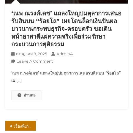
ยุค90s
‘ณพ ณรงค์เดช’ แถลงใหญ่ปมตุลาการเสนอ
เตรียม
ตัว
รับสินบน “ร้อยโล” เผยโดนล็อกเงินปันผล
ให้
ยาวนานกระทบธุรกิจ-ครอบครัว ขอเดิน
พร้อม
หน้าอาสาตีแผ่ความจริงเพื่อร่วมรักษา
กับ
กระบวนการยุติธรรม
9
ขุน
AdminA
กรกฎาคม 9, 2025
พล
On
Leave A Comment
ร็อคส
‘ณพ
‘ณพ ณรงค์เดช’ แถลงใหญ่ปมตุลาการเสนอรับสินบน “ร้อยโล”
ตาร์
ณรงค์
เผ […]
ตัว
เดช’
จริง
แถลง
เสียง
อ่านต่อ
ใหญ่
จริง
ปม
ตุลาการ
เสนอ
รับ
แนะแนว
เรื่องที่เก่ากว่า
สินบน