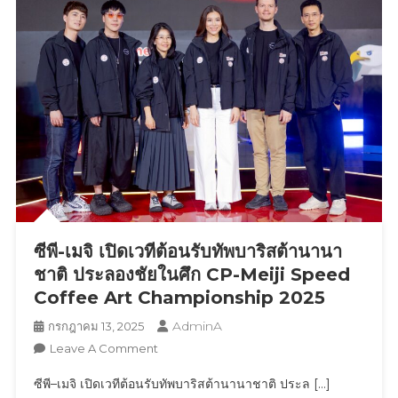
จูน”
เดิน
แฟชั่น
โชว์
ครั้ง
แรก
เปิด
ตัว
คอลเลคชัน
นิ
ยม
ยีน
ซีพี-เมจิ เปิดเวทีต้อนรับทัพบาริสต้านานา
ส์
ฮอต
ชาติ ประลองชัยในศึก CP-Meiji Speed
จัด
Coffee Art Championship 2025
ทำ
AdminA
กรกฎาคม 13, 2025
เท
On
Leave A Comment
รนด์
ซีพี-
X
ซีพี–เมจิ เปิดเวทีต้อนรับทัพบาริสต้านานาชาติ ประล […]
เมจิ
พุ่ง