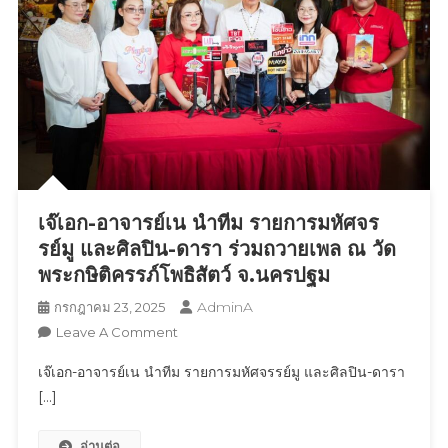
เจ๊เอก-อาจารย์เน นำทีม รายการมหัศจร
รย์มู และศิลปิน-ดารา ร่วมถวายเพล ณ วัด
พระกษิติครรภ์โพธิสัตว์ จ.นครปฐม
AdminA
กรกฎาคม 23, 2025
On
Leave A Comment
เจ๊
เจ๊เอก-อาจารย์เน นำทีม รายการมหัศจรรย์มู และศิลปิน-ดารา
เอก-
[…]
อา
จาร
อ่านต่อ
ย์เน