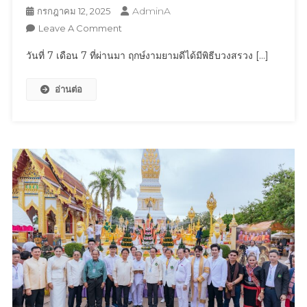
World
AdminA
กรกฎาคม 12, 2025
2025
On
Leave A Comment
วัน
วันที่ 7 เดือน 7 ที่ผ่านมา ฤกษ์งามยามดีได้มีพิธีบวงสรวง […]
ที่
7
อ่านต่อ
เดือน
7
ที่
ผ่าน
มา
ฤกษ์
งาม
ยาม
ดี
ได้
มี
พิธี
บวงสรวง
เปิด