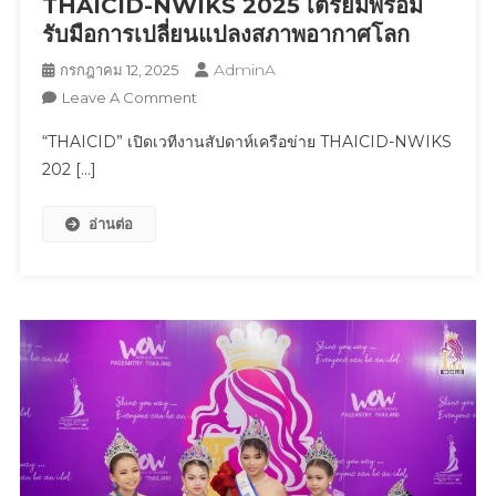
Art
THAICID-NWIKS 2025 เตรียมพร้อม
Championship
รับมือการเปลี่ยนแปลงสภาพอากาศโลก
2025
AdminA
กรกฎาคม 12, 2025
On
Leave A Comment
“THAICID”
“THAICID” เปิดเวทีงานสัปดาห์เครือข่าย THAICID-NWIKS
เปิด
202 […]
เวที
งาน
อ่านต่อ
สัปดาห์
เครือ
ข่าย
THAICID-
NWIKS
2025
เตรียม
พร้อม
รับมือ
การ
เปลี่ยนแปลง