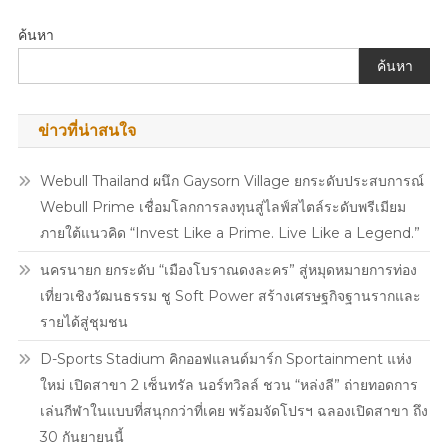
เรื่อง
“ร้อย
โล”
ค้นหา
เผย
ค้นหา
โดน
ล็อก
เงินปันผล
ข่าวที่น่าสนใจ
ยาวนาน
กระทบ
Webull Thailand ผนึก Gaysorn Village ยกระดับประสบการณ์
ธุรกิจ-
Webull Prime เชื่อมโลกการลงทุนสู่ไลฟ์สไตล์ระดับพรีเมียม
ครอบครัว
ภายใต้แนวคิด “Invest Like a Prime. Live Like a Legend.”
ขอ
เดิน
นครนายก ยกระดับ “เมืองโบราณดงละคร” สู่หมุดหมายการท่อง
หน้า
เที่ยวเชิงวัฒนธรรม ชู Soft Power สร้างเศรษฐกิจฐานรากและ
อาสา
รายได้สู่ชุมชน
ตีแผ่
ความ
D-Sports Stadium คิกออฟแลนด์มาร์ก Sportainment แห่ง
จริง
ใหม่ เปิดสาขา 2 เซ็นทรัล นอร์ทวิลล์ ชวน “หล่งลี” ถ่ายทอดการ
เพื่อ
เล่นกีฬาในแบบที่สนุกกว่าที่เคย พร้อมจัดโปรฯ ฉลองเปิดสาขา ถึง
ร่วม
30 กันยายนนี้
รักษา