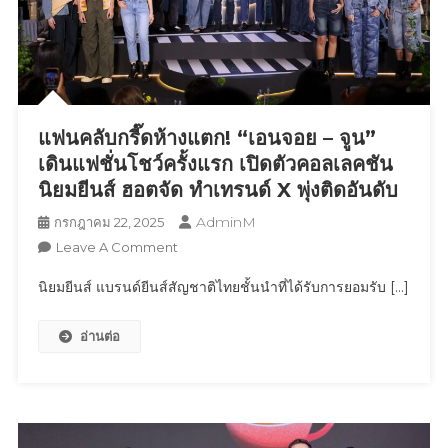
2568”
เปิด
พื้นที่
ใจกลาง
การ
แฟนคลับกรี๊ดห้างแตก! “เอนจอย – จูน”
ขนส่ง
“กรุงเทพ
เดินแฟชั่นโชว์ครั้งแรก เปิดตัวคอลเลคชัน
อภิ
นิยมยีนส์ ฮอตจัด ทำเทรนด์ X พุ่งติดอันดับ
วัฒน์”
AdminM
กรกฎาคม 22, 2025
หวัง
On
Leave A Comment
บูม
แฟน
เศรษฐกิจ
นิยมยีนส์ แบรนด์ยีนส์สัญชาติไทยชั้นนำที่ได้รับการยอมรับ […]
คลับ
กลาง
กรี๊ด
ปี
อ่านต่อ
ห้าง
ได้
แตก!
กว่า
“เอน
300
จอย
ล้าน
–
บาท