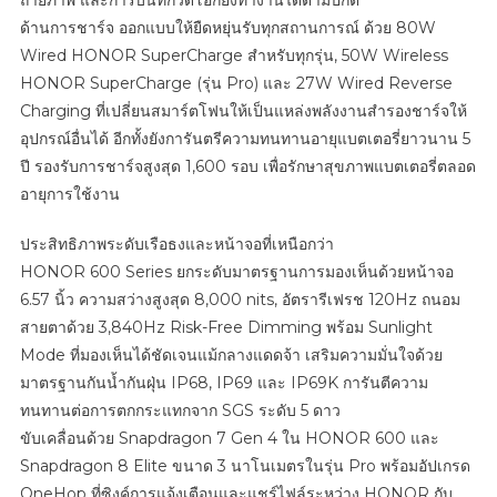
ถ่ายภาพ และการบันทึกวิดีโอก็ยังทำงานได้ตามปกติ
ด้านการชาร์จ ออกแบบให้ยืดหยุ่นรับทุกสถานการณ์ ด้วย 80W
Wired HONOR SuperCharge สำหรับทุกรุ่น, 50W Wireless
HONOR SuperCharge (รุ่น Pro) และ 27W Wired Reverse
Charging ที่เปลี่ยนสมาร์ตโฟนให้เป็นแหล่งพลังงานสำรองชาร์จให้
อุปกรณ์อื่นได้ อีกทั้งยังการันตรีความทนทานอายุแบตเตอรี่ยาวนาน 5
ปี รองรับการชาร์จสูงสุด 1,600 รอบ เพื่อรักษาสุขภาพแบตเตอรี่ตลอด
อายุการใช้งาน
ประสิทธิภาพระดับเรือธงและหน้าจอที่เหนือกว่า
​​HONOR 600 Series ยกระดับมาตรฐานการมองเห็นด้วยหน้าจอ
6.57 นิ้ว ความสว่างสูงสุด 8,000 nits, อัตรารีเฟรช 120Hz ถนอม
สายตาด้วย 3,840Hz Risk-Free Dimming พร้อม Sunlight
Mode ที่มองเห็นได้ชัดเจนแม้กลางแดดจ้า เสริมความมั่นใจด้วย
มาตรฐานกันน้ำกันฝุ่น IP68, IP69 และ IP69K การันตีความ
ทนทานต่อการตกกระแทกจาก SGS ระดับ 5 ดาว
ขับเคลื่อนด้วย Snapdragon 7 Gen 4 ใน HONOR 600 และ
Snapdragon 8 Elite ขนาด 3 นาโนเมตรในรุ่น Pro พร้อมอัปเกรด
OneHop ที่ซิงค์การแจ้งเตือนและแชร์ไฟล์ระหว่าง HONOR กับ