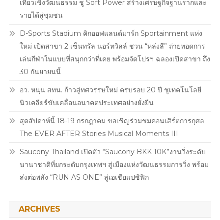
เที่ยวเชิงวัฒนธรรม ชู Soft Power สร้างเศรษฐกิจฐานรากและ
รายได้สู่ชุมชน
D-Sports Stadium คิกออฟแลนด์มาร์ก Sportainment แห่ง
ใหม่ เปิดสาขา 2 เซ็นทรัล นอร์ทวิลล์ ชวน “หล่งลี” ถ่ายทอดการ
เล่นกีฬาในแบบที่สนุกกว่าที่เคย พร้อมจัดโปรฯ ฉลองเปิดสาขา ถึง
30 กันยายนนี้
อว. หนุน สทน. ก้าวสู่ทศวรรษใหม่ ครบรอบ 20 ปี ชูเทคโนโลยี
นิวเคลียร์ขับเคลื่อนอนาคตประเทศอย่างยั่งยืน
สุดสัปดาห์นี้ 18-19 กรกฎาคม ขอเชิญร่วมชมคอนเสิร์ตการกุศล
The EVER AFTER Stories Musical Moments III
Saucony Thailand เปิดตัว “Saucony BKK 10K”งานวิ่งระดับ
นานาชาติที่ยกระดับกรุงเทพฯ สู่เมืองแห่งวัฒนธรรมการวิ่ง พร้อม
ส่งต่อพลัง “RUN AS ONE” สู่เอเชียแปซิฟิก
ARCHIVES