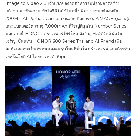
ยุค
Image to Video 2.0 เจ้าแรกของอุตสาหกรรมที่รวมการสร้าง
โชว์
แก้ไข และทำความเข้าใจวิดีโอไว้ในหนึ่งเดียว ผสานกล้องหลัก
ฟีเจอร์
200MP AI Portrait Camera บนสถาปัตยกรรม AiMAGE รุ่นล่าสุด
AI
และแบตเตอรี่ความจุ 7,000mAh ที่ใหญ่ที่สุดใน Number Series
Image
นอกจากนี้ HONOR สร้างเซอร์ไพร์ใหม่ ดึง ‘บลู พงศ์ทิวัตถ์ ตั้งวัน
To
เจริญ’ ขึ้นแท่น HONOR 600 Series Thailand AI Friend เพื่อ
Video
สะท้อนความเป็นตัวตนของคนรุ่นใหม่ที่มั่นใจ สร้างสรรค์ และก้าวทัน
2.0
เทคโนโลยี AI ได้อย่างลงตัวที่สุด
เจ้า
แรก
ของ
อุตสาหกร
พร้อม
กล้อง
200MP
AI
Portrait
Camera
แบ
ตอึด