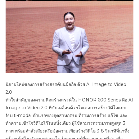
7,000mA
พร้อม
ดึง
‘บลู
พงศ์
ทิวั
ตถ์
ตั้ง
วัน
เจริญ’
นั่ง
แท่น
นิยามใหม่ของการสร้างสรรค์บนมือถือ ด้วย AI Image to Video
HONOR
2.0
600
หัวใจสำคัญของความคิดสร้างสรรค์ใน HONOR 600 Series คือ AI
Series
Image to Video 2.0 ที่ขับเคลื่อนด้วยโมเดลการสร้างวิดีโอแบบ
Thailand
Multi-modal ตัวแรกของอุตสาหกรรม ที่รวมการสร้าง แก้ไข และ
AI
ทำความเข้าใจวิดีโอไว้ในหนึ่งเดียว ผู้ใช้สามารถรวมภาพสูงสุด 3
Friend
ภาพ พร้อมคำสั่งเสียงหรือข้อความเพื่อสร้างวิดีโอ 3-8 วินาทีที่น่าทึ่ง
พร้อมเข้าถึงคลังเทมเพลตสไตล์ภาพยนตร์ที่หลากหลายที่สุด เพื่อ