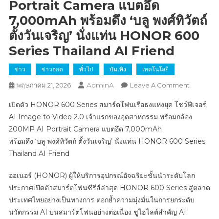
Portrait Camera แบตอึด
7,000mAh พร้อมดึง ‘บลู พงศ์ทิวัตถ์
ตั้งวันเจริญ’ นั่งแท่น HONOR 600
Series Thailand AI Friend
ข่าว
ข่าวฮอต
ทั่วไป
บันเทิง
เทคโนโลยี
AdminA
On
พฤษภาคม 21, 2026
Leave A Comment
เปิด
เปิดตัว HONOR 600 Series สมาร์ตโฟนเรือธงแห่งยุค โชว์ฟีเจอร์
ตัว
AI Image to Video 2.0 เจ้าแรกของอุตสาหกรรม พร้อมกล้อง
HONOR
200MP AI Portrait Camera แบตอึด 7,000mAh
600
พร้อมดึง ‘บลู พงศ์ทิวัตถ์ ตั้งวันเจริญ’ นั่งแท่น HONOR 600 Series
Series
สมา
Thailand AI Friend
ร์ต
โฟน
ออเนอร์ (HONOR) ผู้ให้บริการอุปกรณ์อัจฉริยะชั้นนำระดับโลก
เรือ
ประกาศเปิดตัวสมาร์ตโฟนซีรีส์ล่าสุด HONOR 600 Series สู่ตลาด
ธง
ประเทศไทยอย่างเป็นทางการ ตอกย้ำความมุ่งมั่นในการยกระดับ
แห่ง
นวัตกรรม AI บนสมาร์ตโฟนอย่างต่อเนื่อง ชูไฮไลต์สำคัญ AI