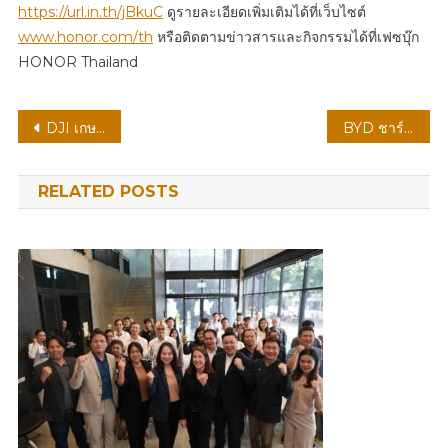
https://url.in.th/jBkuC
ดูรายละเอียดเพิ่มเติมได้ที่เว็บไซต์
www.honor.com/th
หรือติดตามข่าวสารและกิจกรรมได้ที่เฟซบุ๊ก
HONOR Thailand
แนะแนว
DJI เกษตร เปิดตัวโดรน Agras T55 และ T100 ระบบแบตเตอรี่คู่ ในประเทศไทย ณ งาน AGRITECHNICA Asia 2026
BYD ชาร์จฝันพลังบอลไทย เปิดพื้นที่แห่งโอกาสและแรงบันดาลใจให้เยาวชนไทย ผ่านโครงการ “Football Clinic BYD Drive the Dream ชาร์จฝันพลังบอลไทย”
เรื่อง
RELATED POSTS