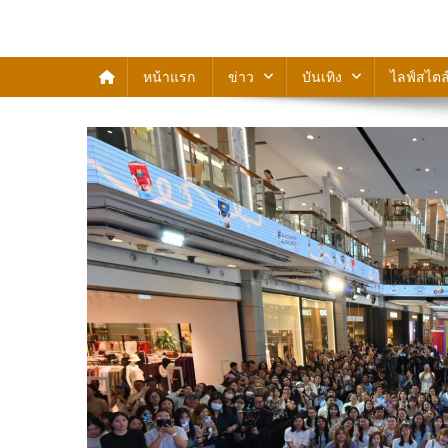
สวัสดีสถานีข่าว
หน้าแรก
ข่าว
บันเทิง
ไลฟ์สไตล