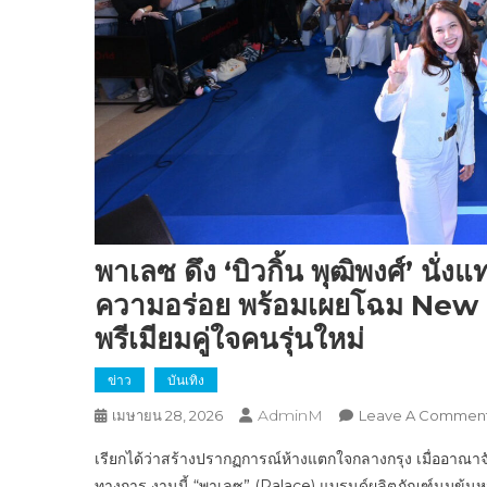
พาเลซ ดึง ‘บิวกิ้น พุฒิพงศ์’ นั
ความอร่อย พร้อมเผยโฉม New 
พรีเมียมคู่ใจคนรุ่นใหม่
ข่าว
บันเทิง
AdminM
เมษายน 28, 2026
Leave A Commen
เรียกได้ว่าสร้างปรากฏการณ์ห้างแตกใจกลางกรุง เมื่ออา
ทางการ งานนี้ “พาเลซ” (Palace) แบรนด์ผลิตภัณฑ์นมข้นหวานแ