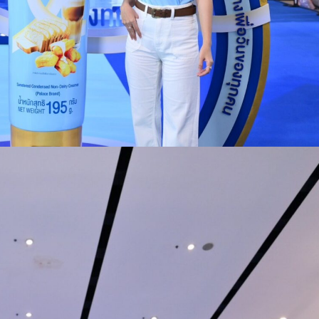
New
Packaging
ยก
ระดับ
แบรนด์
สู่
ความ
พรีเมียม
คู่ใจ
คน
รุ่น
ใหม่