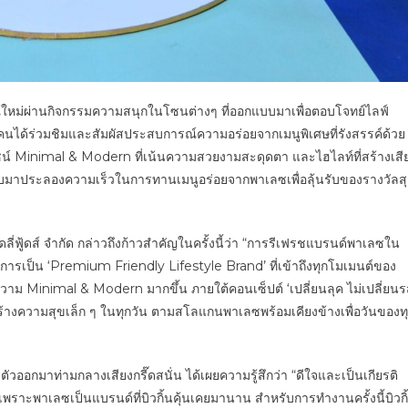
ณ์ใหม่ผ่านกิจกรรมความสนุกในโซนต่างๆ ที่ออกแบบมาเพื่อตอบโจทย์ไลฟ์
กคนได้ร่วมชิมและสัมผัสประสบการณ์ความอร่อยจากเมนูพิเศษที่รังสรรค์ด้วย
์ Minimal & Modern ที่เน้นความสวยงามสะดุดตา และไฮไลท์ที่สร้างเสี
บมาประลองความเร็วในการทานเมนูอร่อยจากพาเลซเพื่อลุ้นรับของรางวัลส
ลี่ฟู้ดส์ จำกัด กล่าวถึงก้าวสำคัญในครั้งนี้ว่า “การรีเฟรชแบรนด์พาเลซใน
งสู่การเป็น ‘Premium Friendly Lifestyle Brand’ ที่เข้าถึงทุกโมเมนต์ของ
้มีความ Minimal & Modern มากขึ้น ภายใต้คอนเซ็ปต์ ‘เปลี่ยนลุค ไม่เปลี่ยนร
ะสร้างความสุขเล็ก ๆ ในทุกวัน ตามสโลแกนพาเลซพร้อมเคียงข้างเพื่อวันของท
ิดตัวออกมาท่ามกลางเสียงกรี๊ดสนั่น ได้เผยความรู้สึกว่า “ดีใจและเป็นเกียรติ
เพราะพาเลซเป็นแบรนด์ที่บิวกิ้นคุ้นเคยมานาน สำหรับการทำงานครั้งนี้บิวกิ