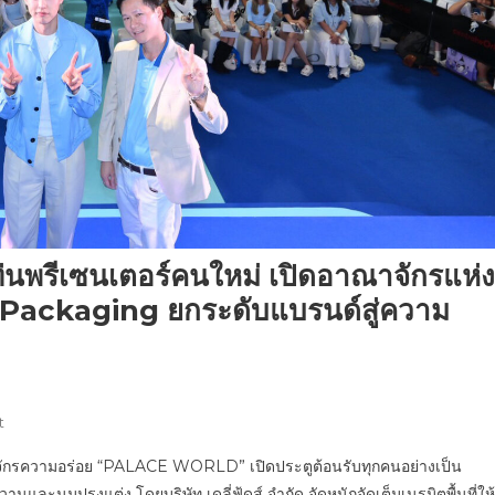
่งแท่นพรีเซนเตอร์คนใหม่ เปิดอาณาจักรแห่ง
Packaging ยกระดับแบรนด์สู่ความ
On
t
พา
ณาจักรความอร่อย “PALACE WORLD” เปิดประตูต้อนรับทุกคนอย่างเป็น
เลซ
ละนมปรุงแต่ง โดยบริษัท เดลี่ฟู้ดส์ จำกัด จัดหนักจัดเต็มเนรมิตพื้นที่ให้