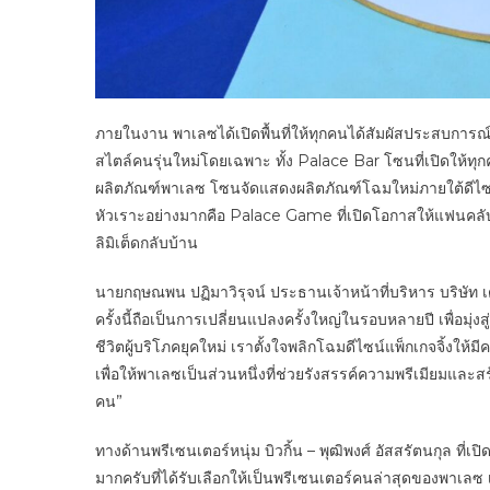
ภายในงาน พาเลซได้เปิดพื้นที่ให้ทุกคนได้สัมผัสประสบการ
สไตล์คนรุ่นใหม่โดยเฉพาะ ทั้ง Palace Bar โซนที่เปิดให้ทุ
ผลิตภัณฑ์พาเลซ โซนจัดแสดงผลิตภัณฑ์โฉมใหม่ภายใต้ดีไซน
หัวเราะอย่างมากคือ Palace Game ที่เปิดโอกาสให้แฟนคลั
ลิมิเต็ดกลับบ้าน
นายกฤษณพน ปฏิมาวิรุจน์ ประธานเจ้าหน้าที่บริหาร บริษัท เด
ครั้งนี้ถือเป็นการเปลี่ยนแปลงครั้งใหญ่ในรอบหลายปี เพื่อมุ่
ชีวิตผู้บริโภคยุคใหม่ เราตั้งใจพลิกโฉมดีไซน์แพ็กเกจจิ้งให
เพื่อให้พาเลซเป็นส่วนหนึ่งที่ช่วยรังสรรค์ความพรีเมียมแล
คน”
ทางด้านพรีเซนเตอร์หนุ่ม บิวกิ้น – พุฒิพงศ์ อัสสรัตนกุล ที่เป
มากครับที่ได้รับเลือกให้เป็นพรีเซนเตอร์คนล่าสุดของพาเลซ 