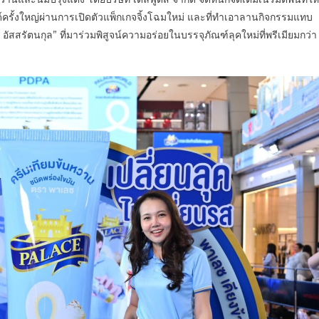
ดึง
ครั้งใหญ่ผ่านการเปิดตัวแพ็กเกจจิ้งโฉมใหม่ และที่ทำเอาลานกิจกรรมแทบ
‘บิ
 อัสสรัตนกุล” ที่มาร่วมพิสูจน์ความอร่อยในบรรจุภัณฑ์ลุคใหม่ที่พรีเมียมกว่า
วกิ้น
พุฒิ
พงศ์’
นั่ง
แท่
นพ
รี
เซนเตอร์
คน
ใหม่
เปิด
อาณาจักร
แห่ง
ความ
อร่อย
พร้อม
เผย
โฉม