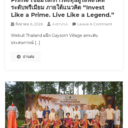
ระดับพรีเมียม ภายใต้แนวคิด “Invest
Like a Prime. Live Like a Legend.”
AdminA
On
สิงหาคม 6, 2026
Leave A Comment
Webull
Webull Thailand ผนึก Gaysorn Village ยกระดับ
Thailand
ประสบการณ์ […]
ผนึก
Gaysorn
อ่านต่อ
Village
ยก
ระดับ
ประสบกา
Webull
Prime
เชื่อม
โลก
การ
ลงทุน
สู่