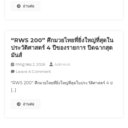
อ่านต่อ
ตัว
‘Tofu
Skincare
Megamart
Thailand’แลนด์
มาร์
“RWS 200” ศึกมวยไทยที่ยิ่งใหญ่ที่สุดใน
กช้อป
ประวัติศาสตร์ 4 ปีของรายการ ปิดฉากสุด
ปิ้ง
มันส์
แห่ง
AdminA
กรกฎาคม 2, 2026
ใหม่
On
Leave A Comment
ขน
“RWS
ทัพ
“RWS 200” ศึกมวยไทยที่ยิ่งใหญ่ที่สุดในประวัติศาสตร์ 4 ป
200”
ซุป
[…]
ศึก
ตาร์
มวยไทย
ตัว
อ่านต่อ
ที่
ท็อป
ยิ่ง
“เก้า
ใหญ่
นพเก้า”
ที่สุด
พร้อม