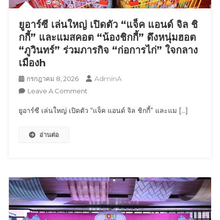
การ
วิ่ง
ยูอาร์ซี เล่นใหญ่ เปิดตัว “แจ็ค แอนด์ จิล ชิ
พร้อม
ส่ง
กกี้” และแมสคอต “น้องชิกกี้” ดึงหนุ่มฮอต
ต่อ
“ภูวินทร์” ร่วมภารกิจ “ก่อการไก่” ใจกลาง
พลัง
เมืองh
“RUN
AdminA
กรกฎาคม 8, 2026
AS
On
Leave A Comment
ONE”
ยู
สู่
ยูอาร์ซี เล่นใหญ่ เปิดตัว “แจ็ค แอนด์ จิล ชิกกี้” และแม […]
อาร์
เอเชีย
ซี
แปซิฟิก
อ่านต่อ
เล่น
ใหญ่
เปิด
ตัว
“แจ็ค
แอนด์
จิล
ชิ