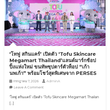
กกี้”
และ
แมส
คอต
“น้อง
ชิ
กกี้”
ดึง
หนุ่ม
‘โทฟู สกินแคร์’ เปิดตัว ‘Tofu Skincare
ฮอต
“ภู
Megamart Thailand’แลนด์มาร์กช้อป
วิ
ปิ้งแห่งใหม่ ขนทัพซุปตาร์ตัวท็อป “เก้า
นทร์”
นพเก้า” พร้อมโชว์สุดพิเศษจาก PERSES
ร่วม
AdminA
กรกฎาคม 7, 2026
ภารกิจ
On
Leave A Comment
“ก่อการ
‘โทฟู
ไก่”
‘โทฟู สกินแคร์’ เปิดตัว ‘Tofu Skincare Megamart Thailan
สกิน
ใจกลาง
[…]
แคร์’
เมืองh
เปิด