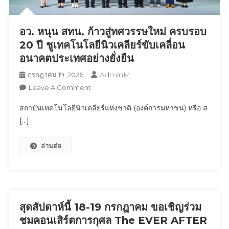
“หล่ง
ลี”
อว. หนุน สทน. ก้าวสู่ทศวรรษใหม่ ครบรอบ
ถ่ายทอด
20 ปี ชูเทคโนโลยีนิวเคลียร์ขับเคลื่อน
การ
อนาคตประเทศอย่างยั่งยืน
เล่น
กีฬา
AdminM
กรกฎาคม 19, 2026
ใน
On
Leave A Comment
แบบ
อว.
ที่
สถาบันเทคโนโลยีนิวเคลียร์แห่งชาติ (องค์การมหาชน) หรือ ส
หนุน
สนุก
[…]
สทน.
กว่า
ก้าว
ที่
อ่านต่อ
สู่
เคย
ทศวรรษ
พร้อม
ใหม่
จัด
ครบ
โปรฯ
รอบ
ฉลอง
20
สุดสัปดาห์นี้ 18-19 กรกฎาคม ขอเชิญร่วม
เปิด
ปี ชู
ชมคอนเสิร์ตการกุศล The EVER AFTER
สาขา
เทคโนโลยี