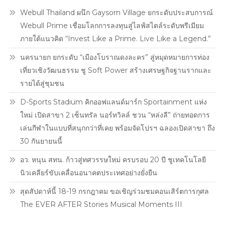
พร้อม
Webull Thailand ผนึก Gaysorn Village ยกระดับประสบการณ์
เปิด
Webull Prime เชื่อมโลกการลงทุนสู่ไลฟ์สไตล์ระดับพรีเมียม
ประสบการณ์
ภายใต้แนวคิด “Invest Like a Prime. Live Like a Legend.”
“กัน
แดด
นครนายก ยกระดับ “เมืองโบราณดงละคร” สู่หมุดหมายการท่อง
เทิร์น
เที่ยวเชิงวัฒนธรรม ชู Soft Power สร้างเศรษฐกิจฐานรากและ
ผิว”
รายได้สู่ชุมชน
ใน
งาน
D-Sports Stadium คิกออฟแลนด์มาร์ก Sportainment แห่ง
“BANOBAGI
ใหม่ เปิดสาขา 2 เซ็นทรัล นอร์ทวิลล์ ชวน “หล่งลี” ถ่ายทอดการ
Sun
เล่นกีฬาในแบบที่สนุกกว่าที่เคย พร้อมจัดโปรฯ ฉลองเปิดสาขา ถึง
Era
30 กันยายนนี้
With
PP
อว. หนุน สทน. ก้าวสู่ทศวรรษใหม่ ครบรอบ 20 ปี ชูเทคโนโลยี
KRIT”
นิวเคลียร์ขับเคลื่อนอนาคตประเทศอย่างยั่งยืน
สุดสัปดาห์นี้ 18-19 กรกฎาคม ขอเชิญร่วมชมคอนเสิร์ตการกุศล
The EVER AFTER Stories Musical Moments III