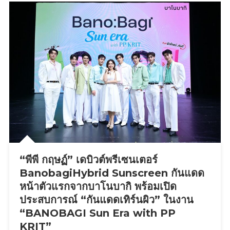
ใน
โชว์
ประวัติศาสตร์
สุด
4
พิเศษ
ปี
จาก
ของ
PERSES
รายการ
ปิดฉาก
สุด
มันส์
“พีพี กฤษฏ์” เดบิวต์พรีเซนเตอร์
BanobagiHybrid Sunscreen กันแดด
หน้าตัวแรกจากบาโนบากิ พร้อมเปิด
ประสบการณ์ “กันแดดเทิร์นผิว” ในงาน
“BANOBAGI Sun Era with PP
KRIT”