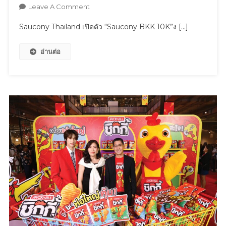
Stories
On
Leave A Comment
Musical
Saucony
Saucony Thailand เปิดตัว “Saucony BKK 10K”ง […]
Moments
Thailand
III
เปิด
อ่านต่อ
ตัว
“Saucony
BKK
10K”งาน
วิ่ง
ระดับ
นานาชาติ
ที่
ยก
ระดับ
กรุงเทพฯ
สู่
เมือง
แห่ง
วัฒนธรรม