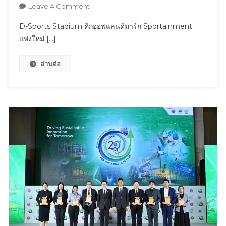
On
Leave A Comment
D-
D-Sports Stadium คิกออฟแลนด์มาร์ก Sportainment
Sports
แห่งใหม่ […]
Stadium
คิก
อ่านต่อ
ออฟ
แลนด์
มาร์
ก
Sportainment
แห่ง
ใหม่
เปิด
สาขา
2
เซ็นทรัล
นอร์
ทวิ
ลล์
ชวน