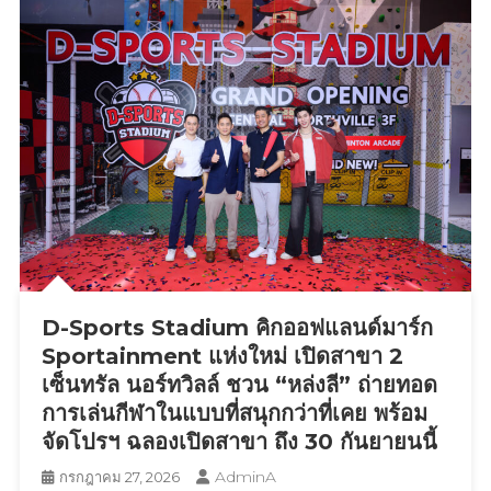
หมาย
การ
ท่อง
เที่ยว
เชิง
วัฒนธรรม
ชู
Soft
Power
สร้าง
เศรษฐกิจ
ฐานราก
D-Sports Stadium คิกออฟแลนด์มาร์ก
และ
ราย
Sportainment แห่งใหม่ เปิดสาขา 2
ได้
เซ็นทรัล นอร์ทวิลล์ ชวน “หล่งลี” ถ่ายทอด
สู่
การเล่นกีฬาในแบบที่สนุกกว่าที่เคย พร้อม
ชุมชน
จัดโปรฯ ฉลองเปิดสาขา ถึง 30 กันยายนนี้
AdminA
กรกฎาคม 27, 2026