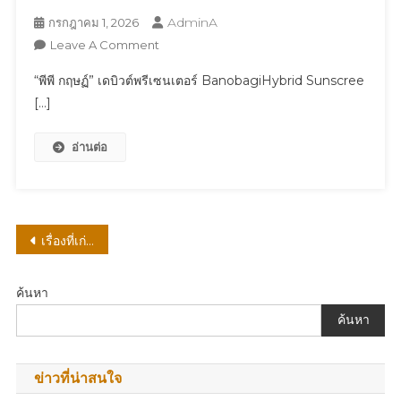
AdminA
กรกฎาคม 1, 2026
On
Leave A Comment
“พีพี
“พีพี กฤษฏ์” เดบิวต์พรีเซนเตอร์ BanobagiHybrid Sunscree
กฤษฏ์”
[…]
เด
บิ
อ่านต่อ
วต์
พรี
เซนเตอร์
BanobagiHybrid
Sunscreen
แนะแนว
เรื่องที่เก่ากว่า
กันแดด
เรื่อง
หน้า
ตัว
ค้นหา
แรก
ค้นหา
จาก
บา
โน
ข่าวที่น่าสนใจ
บากิ