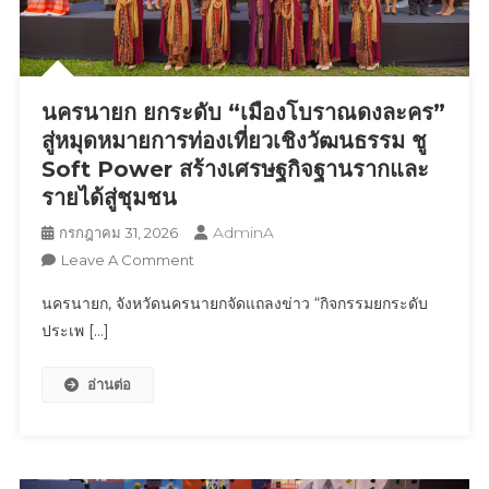
ไลฟ์
สไตล์
ระดับ
พรีเมียม
ภาย
นครนายก ยกระดับ “เมืองโบราณดงละคร”
ใต้
สู่หมุดหมายการท่องเที่ยวเชิงวัฒนธรรม ชู
แนวคิด
Soft Power สร้างเศรษฐกิจฐานรากและ
“Invest
รายได้สู่ชุมชน
Like
A
AdminA
กรกฎาคม 31, 2026
Prime.
On
Leave A Comment
Live
นครนายก
นครนายก, จังหวัดนครนายกจัดแถลงข่าว “กิจกรรมยกระดับ
Like
ยก
A
ประเพ […]
ระดับ
Legend.
“เมือง
อ่านต่อ
โบราณ
ดง
ละคร”
สู่
หมุด