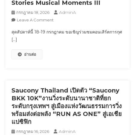
Stories Musical Moments III
ถึง
นิวเคลียร์
30
AdminA
กรกฎาคม 18, 2026
ขับ
กันยายน
On
Leave A Comment
เคลื่อน
นี้
สุด
อนาคต
สุดสัปดาห์นี้ 18-19 กรกฎาคม ขอเชิญร่วมชมคอนเสิร์ตการกุศ
สัปดาห์
ประเทศ
[…]
นี้
อย่าง
18-
ยั่งยืน
อ่านต่อ
19
กรกฎาคม
ขอ
เชิญ
ร่วม
ชม
Saucony Thailand เปิดตัว “Saucony
คอนเสิร์ต
BKK 10K”งานวิ่งระดับนานาชาติที่ยก
การ
ระดับกรุงเทพฯ สู่เมืองแห่งวัฒนธรรมการวิ่ง
กุศล
พร้อมส่งต่อพลัง “RUN AS ONE” สู่เอเชีย
The
แปซิฟิก
EVER
AFTER
AdminA
กรกฎาคม 16, 2026