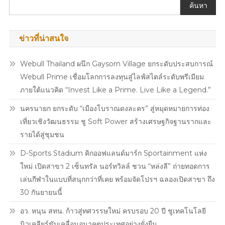
ค้นหา
กับ
“โท
มัส
ข่าวที่น่าสนใจ
–
ก้อง”
Webull Thailand ผนึก Gaysorn Village ยกระดับประสบการณ์
พร้อม
Webull Prime เชื่อมโลกการลงทุนสู่ไลฟ์สไตล์ระดับพรีเมียม
เสิร์ฟ
โม
ภายใต้แนวคิด “Invest Like a Prime. Live Like a Legend.”
เมน
นครนายก ยกระดับ “เมืองโบราณดงละคร” สู่หมุดหมายการท่อง
ต์
เที่ยวเชิงวัฒนธรรม ชู Soft Power สร้างเศรษฐกิจฐานรากและ
สุด
รายได้สู่ชุมชน
ฟิน
ให้
D-Sports Stadium คิกออฟแลนด์มาร์ก Sportainment แห่ง
ชาว
ใหม่ เปิดสาขา 2 เซ็นทรัล นอร์ทวิลล์ ชวน “หล่งลี” ถ่ายทอดการ
ปู๊น
เล่นกีฬาในแบบที่สนุกกว่าที่เคย พร้อมจัดโปรฯ ฉลองเปิดสาขา ถึง
ได้
30 กันยายนนี้
ฮ็อป
กัน
อว. หนุน สทน. ก้าวสู่ทศวรรษใหม่ ครบรอบ 20 ปี ชูเทคโนโลยี
อย่าง
นิวเคลียร์ขับเคลื่อนอนาคตประเทศอย่างยั่งยืน