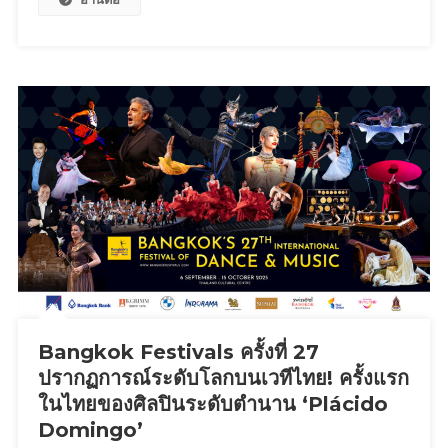
เต
อร์
เท
น
เม้น
ท์”
ผุด
โปร
เจ็ค
ยักษ์
“The
52
ARENA”
ครั้ง
แรก
ของ
Bangkok Festivals ครั้งที่ 27
เมือง
ปรากฏการณ์ระดับโลกบนเวทีไทย! ครั้งแรก
ไทย
ในไทยของศิลปินระดับตำนาน ‘Plácido
ที่
Domingo’
มี