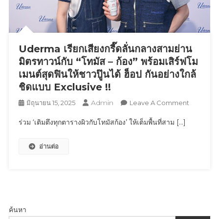
ระดับ
ตำนาน
‘Plácido
Domingo’
Uderma เรียกเสียงกรี๊ดลั่นกลางสามย่าน
มิตรทาวน์กับ “โทมัส – ก้อง” พร้อมเสิร์ฟโม
เมนต์สุดฟินให้ชาวปู๊นได้ ฮ็อป กันอย่างใกล้
ชิดแบบ Exclusive !!
Admin
On
มิถุนายน 15, 2025
Leave A Comment
Uderma
ร่วม ‘เติมตึงทุกตารางผิวกับโทมัสก้อง’ ให้เต็มพื้นที่สาม […]
เรียก
เสียง
อ่านต่อ
กรี๊ด
ลั่น
กลาง
สาม
ย่าน
มิตร
ค้นหา
ทาวน์