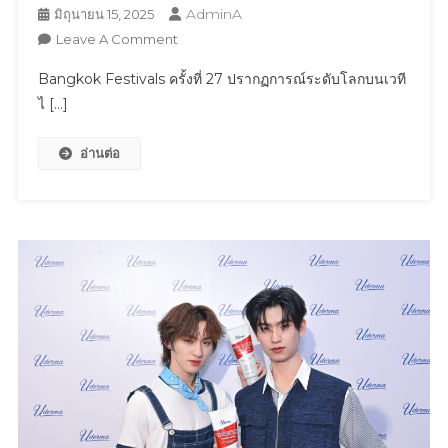
ผู้
AdminA
มิถุนายน 15, 2025
เข้า
On
Leave A Comment
แข่งขัน
Bangkok
Bangkok Festivals ครั้งที่ 27 ปรากฏการณ์ระดับโลกบนเวที
ใน
Festivals
ไ […]
รายการ
ครั้ง
มาก
ที่
ที่สุด
อ่านต่อ
27
ปรากฏการณ์
ระดับ
โลก
บน
เวที
ไทย!
ครั้ง
แรก
ใน
ไทย
ของ
ศิลปิน