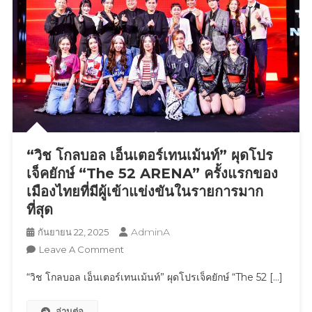
“วิช โกลบอล เอ็นเตอร์เทนเม้นท์” ผุดโปร
เจ็คยักษ์ “The 52 ARENA” ครั้งแรกของ
เมืองไทยที่มีผู้เข้าแข่งขันในรายการมาก
ที่สุด
AdminA
กันยายน 22, 2025
On
Leave A Comment
“วิช
“วิช โกลบอล เอ็นเตอร์เทนเม้นท์” ผุดโปรเจ็คยักษ์ “The 52 […]
โกลบอล
เอ็น
อ่านต่อ