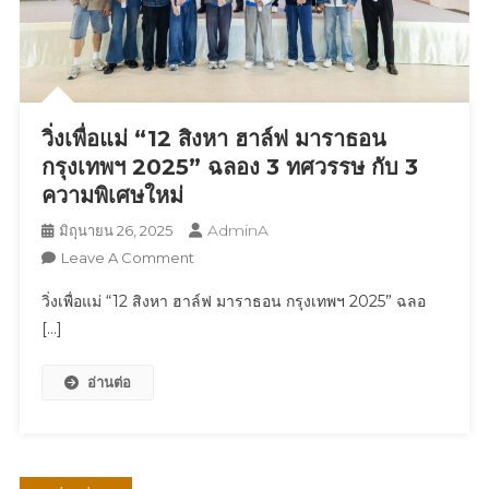
2568”
เปิด
พื้นที่
ใจกลาง
การ
วิ่งเพื่อแม่ “12 สิงหา ฮาล์ฟ มาราธอน
ขนส่ง
“กรุงเทพ
กรุงเทพฯ 2025” ฉลอง 3 ทศวรรษ กับ 3
อภิ
ความพิเศษใหม่
วัฒน์”
AdminA
มิถุนายน 26, 2025
หวัง
On
Leave A Comment
บูม
วิ่ง
เศรษฐกิจ
วิ่งเพื่อแม่ “12 สิงหา ฮาล์ฟ มาราธอน กรุงเทพฯ 2025” ฉลอ
เพื่อ
กลาง
[…]
แม่
ปี
“12
ได้
อ่านต่อ
สิง
กว่า
หา
300
ฮาล์ฟ
ล้าน
มาราธอน
บาท
กรุงเทพฯ