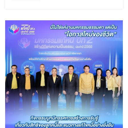
ร่วม
ของ
งาน
โลก
SDx
ในปี
2025
2570
เตรียม
หา
ทางออก-
รับมือ
“วิกฤต
ซ้อน
วิกฤต:
โครงสร้า
ประชากร
และ
สภาพ
ภูมิ
อากาศ”
ห้าม
พลาด
17-