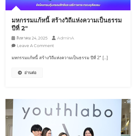
18
ก.ย.นี้
มหกรรมแก้หนี้ สร้างวิถีแห่งความเป็นธรรม
ที่
ศูนย์ฯ
ปีที่ 2″
สิ
AdminA
สิงหาคม 24, 2025
ริกิ
On
Leave A Comment
ติ์
มหกรรม
มหกรรมแก้หนี้ สร้างวิถีแห่งความเป็นธรรม ปีที่ 2″ […]
แก้
หนี้
อ่านต่อ
สร้าง
วิถี
แห่ง
ความ
เป็น
ธรรม
ปี
ที่
2″