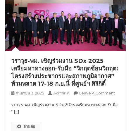
มา
เสริม
ทัพ
การ
ค้า
ไทย
ตั้ง
เป้า
ความ
วราวุธ-พม. เชิญร่วมงาน SDx 2025
สามารถ
เตรียมหาทางออก-รับมือ “วิกฤตซ้อนวิกฤต:
การ
โครงสร้างประชากรและสภาพภูมิอากาศ”
แข่งขัน
ห้ามพลาด 17-18 ก.ย.นี้ ที่ศูนย์ฯ สิริกิติ์
ไทย
AdminA
On
ขยับ
กันยายน 3, 2025
Leave A Comment
ว
ขึ้น
วราวุธ-พม. เชิญร่วมงาน SDx 2025 เตรียมหาทางออก-รับมือ
ราวุ
เป็น
“ […]
ธ-
1
พม.
ใน
อ่านต่อ
เชิญ
3