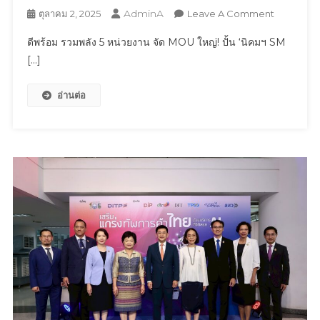
AdminA
On
ตุลาคม 2, 2025
Leave A Comment
ระบบ
ดี
ถูก
ดีพร้อม รวมพลัง 5 หน่วยงาน จัด MOU ใหญ่! ปั้น ‘นิคมฯ SM
พร้อม
ต้อง
[…]
รวม
เป็น
พลัง
ธรรม
อ่านต่อ
5
หน่วย
งาน
จัด
MOU
ใหญ่!
ปั้น
‘นิ
คมฯ
SMEs’
หนุน
ธุรกิจ
ไทย
แข็งแกร่ง