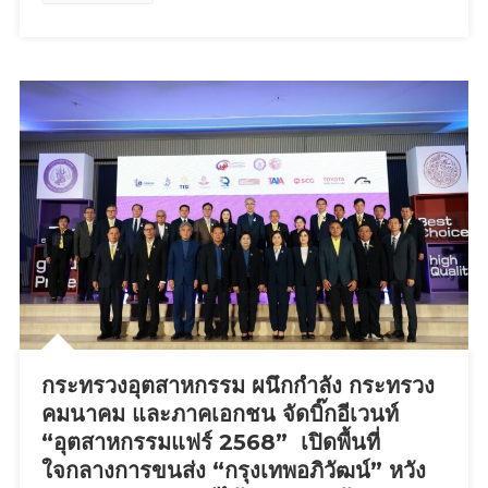
Peek”
เผย
โฉม
แบ
รนด์เด
อร์
มา–
ไซ
เอน
ซ์
จาก
เกาหลี
พร้อม
นัก
พัฒนา
กระทรวงอุตสาหกรรม ผนึกกำลัง กระทรวง
แบรนด์
คมนาคม และภาคเอกชน จัดบิ๊กอีเวนท์
บิน
ตรง
“อุตสาหกรรมแฟร์ 2568” เปิดพื้นที่
ร่วม
ใจกลางการขนส่ง “กรุงเทพอภิวัฒน์” หวัง
งาน