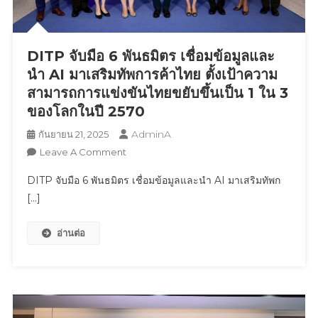
เชิญ
ชวน
SME
DITP จับมือ 6 พันธมิตร เชื่อมข้อมูลและ
ร่วม
ขับ
นำ AI มาเสริมทัพการค้าไทย ตั้งเป้าความ
เคลื่อน
สามารถการแข่งขันไทยขยับขึ้นเป็น 1 ใน 3
อุตสาหกรร
ของโลกในปี 2570
ยั่งยืน
AdminA
กันยายน 21, 2025
คู่
On
ชุมชน
Leave A Comment
DITP
สร้าง
DITP จับมือ 6 พันธมิตร เชื่อมข้อมูลและนำ AI มาเสริมทัพก
จับ
มูลค่า
[…]
มือ
กว่า
6
1
อ่านต่อ
พันธมิตร
พัน
เชื่อม
ล้าน
ข้อมูล
บาท
และ
นำ
AI