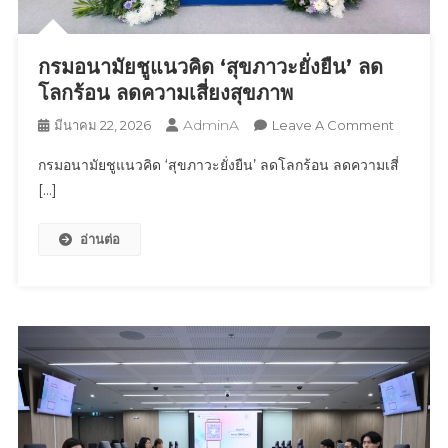
สมุนไพร
ไทย
กรมอนามัยชูแนวคิด ‘สุขภาวะยั่งยืน’ ลด
สู่
มาตรฐาน
โลกร้อน ลดความเสี่ยงสุขภาพ
สากล
AdminA
On
มีนาคม 22, 2026
Leave A Comment
กรม
กรมอนามัยชูแนวคิด ‘สุขภาวะยั่งยืน’ ลดโลกร้อน ลดความเสี่
อนามัย
[…]
ชู
แนวคิด
อ่านต่อ
‘สุข
ภาวะ
ยั่งยืน’ ลด
โลก
ร้อน
ลด
ความ
เสี่ยง
สุขภาพ