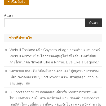
แนะแนว
เรื่องที่เก่ากว่า
2025”
เรื่อง
ฉลอง
3
ค้นหา
ทศวรรษ
ค้นหา
กับ
3
ความ
ข่าวที่น่าสนใจ
พิเศษ
ใหม่
Webull Thailand ผนึก Gaysorn Village ยกระดับประสบการณ์
Webull Prime เชื่อมโลกการลงทุนสู่ไลฟ์สไตล์ระดับพรีเมียม
ภายใต้แนวคิด “Invest Like a Prime. Live Like a Legend.”
นครนายก ยกระดับ “เมืองโบราณดงละคร” สู่หมุดหมายการท่อง
เที่ยวเชิงวัฒนธรรม ชู Soft Power สร้างเศรษฐกิจฐานรากและ
รายได้สู่ชุมชน
D-Sports Stadium คิกออฟแลนด์มาร์ก Sportainment แห่ง
ใหม่ เปิดสาขา 2 เซ็นทรัล นอร์ทวิลล์ ชวน “หล่งลี” ถ่ายทอดการ
เล่นกีฬาในแบบที่สนุกกว่าที่เคย พร้อมจัดโปรฯ ฉลองเปิดสาขา ถึง