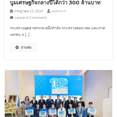
บูมเศรษฐกิจกลางปีได้กว่า 300 ล้านบาท
AdminA
กรกฎาคม 23, 2025
On
Leave A Comment
กระทรวง
กระทรวงอุตสาหกรรม ผนึกกำลัง กระทรวงคมนาคม และภาค
อุตสาหกรรม
เอกชน จ […]
ผนึก
กำลัง
อ่านต่อ
กระทรวง
คมนาคม
และ
ภาค
เอกชน
จัด
บิ๊
กอี
เวน
ท์
“อุตสาหกรรม
แฟร์