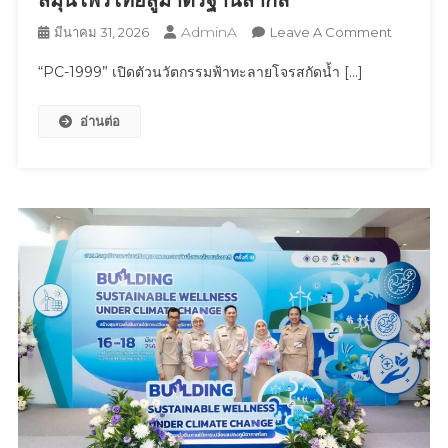
AdminA
On
มีนาคม 31, 2026
Leave A Comment
“PC-
“PC-1999” เปิดตัวนวัตกรรมฟ้าทะลายโจรสกัดน้ำ […]
1999”
เปิด
อ่านต่อ
ตัว
นวัตกรรม
ฟ้า
ทะลาย
โจร
สกัด
น้ำ
จาก
งาน
วิจัย
กว่า
20
ปี
ยก
ระดับ