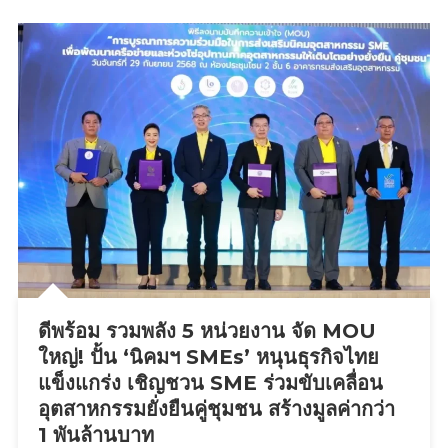
ล็อก
รย.17–
18
อัด
เงิน
ช่วย
สูงสุด
2
หมื่น/
คน
ดัน
ไร
เด
อร์
ดีพร้อม รวมพลัง 5 หน่วยงาน จัด MOU
กว่า
2
ใหญ่! ปั้น ‘นิคมฯ SMEs’ หนุนธุรกิจไทย
แสน
แข็งแกร่ง เชิญชวน SME ร่วมขับเคลื่อน
ราย
อุตสาหกรรมยั่งยืนคู่ชุมชน สร้างมูลค่ากว่า
เข้า
1 พันล้านบาท
สู่