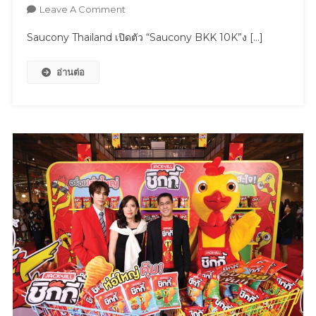
Stories
On
Leave A Comment
Musical
Saucony
Saucony Thailand เปิดตัว “Saucony BKK 10K”ง […]
Moments
Thailand
III
เปิด
อ่านต่อ
ตัว
“Saucony
BKK
10K”งาน
วิ่ง
ระดับ
นานาชาติ
ที่
ยก
ระดับ
กรุงเทพฯ
สู่
เมือง
แห่ง
วัฒนธรรม