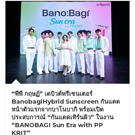
ใน
โชว์
ประวัติศาสตร์
สุด
4
พิเศษ
ปี
จาก
ของ
PERSES
รายการ
ปิดฉาก
สุด
มันส์
“พีพี กฤษฏ์” เดบิวต์พรีเซนเตอร์
BanobagiHybrid Sunscreen กันแดด
หน้าตัวแรกจากบาโนบากิ พร้อมเปิด
ประสบการณ์ “กันแดดเทิร์นผิว” ในงาน
“BANOBAGI Sun Era with PP
KRIT”