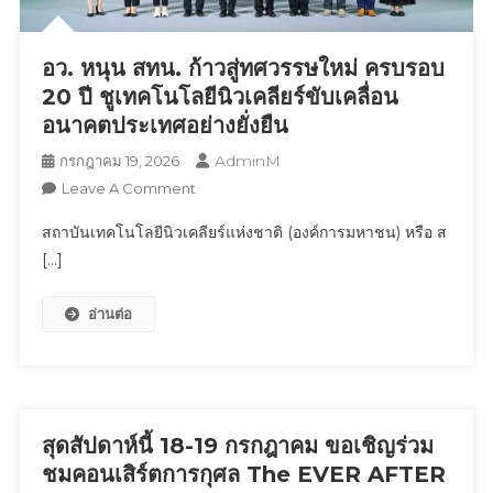
“หล่ง
ลี”
อว. หนุน สทน. ก้าวสู่ทศวรรษใหม่ ครบรอบ
ถ่ายทอด
20 ปี ชูเทคโนโลยีนิวเคลียร์ขับเคลื่อน
การ
อนาคตประเทศอย่างยั่งยืน
เล่น
กีฬา
AdminM
กรกฎาคม 19, 2026
ใน
On
Leave A Comment
แบบ
อว.
ที่
สถาบันเทคโนโลยีนิวเคลียร์แห่งชาติ (องค์การมหาชน) หรือ ส
หนุน
สนุก
[…]
สทน.
กว่า
ก้าว
ที่
อ่านต่อ
สู่
เคย
ทศวรรษ
พร้อม
ใหม่
จัด
ครบ
โปรฯ
รอบ
ฉลอง
20
สุดสัปดาห์นี้ 18-19 กรกฎาคม ขอเชิญร่วม
เปิด
ปี ชู
ชมคอนเสิร์ตการกุศล The EVER AFTER
สาขา
เทคโนโลยี