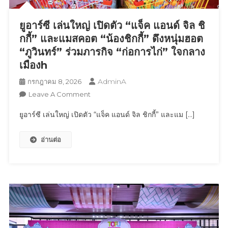
การ
วิ่ง
ยูอาร์ซี เล่นใหญ่ เปิดตัว “แจ็ค แอนด์ จิล ชิ
พร้อม
ส่ง
กกี้” และแมสคอต “น้องชิกกี้” ดึงหนุ่มฮอต
ต่อ
“ภูวินทร์” ร่วมภารกิจ “ก่อการไก่” ใจกลาง
พลัง
เมืองh
“RUN
AdminA
กรกฎาคม 8, 2026
AS
On
Leave A Comment
ONE”
ยู
สู่
ยูอาร์ซี เล่นใหญ่ เปิดตัว “แจ็ค แอนด์ จิล ชิกกี้” และแม […]
อาร์
เอเชีย
ซี
แปซิฟิก
อ่านต่อ
เล่น
ใหญ่
เปิด
ตัว
“แจ็ค
แอนด์
จิล
ชิ