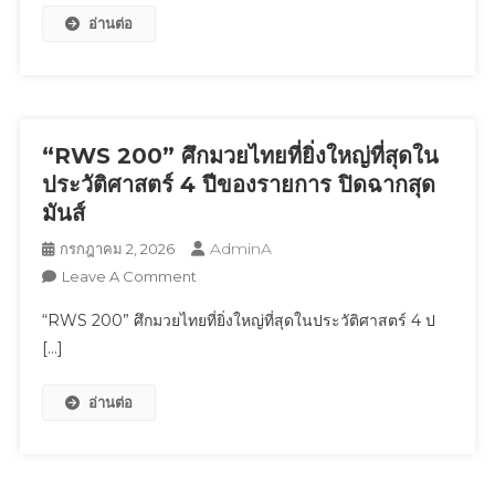
อ่านต่อ
ตัว
‘Tofu
Skincare
Megamart
Thailand’แลนด์
มาร์
“RWS 200” ศึกมวยไทยที่ยิ่งใหญ่ที่สุดใน
กช้อป
ประวัติศาสตร์ 4 ปีของรายการ ปิดฉากสุด
ปิ้ง
มันส์
แห่ง
AdminA
กรกฎาคม 2, 2026
ใหม่
On
Leave A Comment
ขน
“RWS
ทัพ
“RWS 200” ศึกมวยไทยที่ยิ่งใหญ่ที่สุดในประวัติศาสตร์ 4 ป
200”
ซุป
[…]
ศึก
ตาร์
มวยไทย
ตัว
อ่านต่อ
ที่
ท็อป
ยิ่ง
“เก้า
ใหญ่
นพเก้า”
ที่สุด
พร้อม