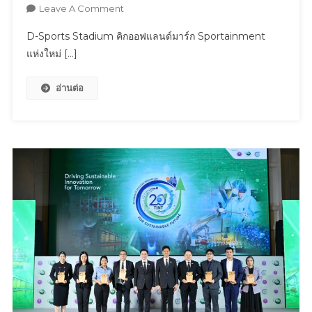
On
Leave A Comment
D-
D-Sports Stadium คิกออฟแลนด์มาร์ก Sportainment
Sports
แห่งใหม่ […]
Stadium
คิก
อ่านต่อ
ออฟ
แลนด์
มาร์
ก
Sportainment
แห่ง
ใหม่
เปิด
สาขา
2
เซ็นทรัล
นอร์
ทวิ
ลล์
ชวน