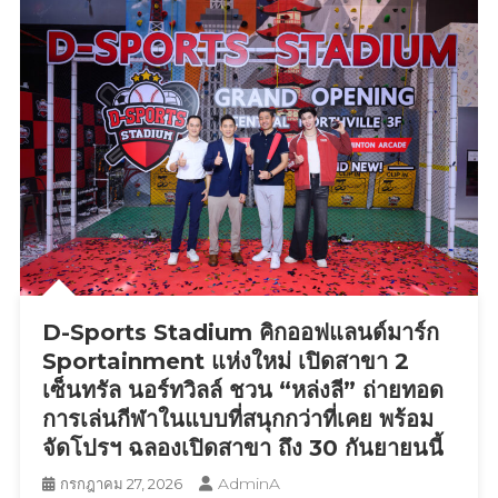
หมาย
การ
ท่อง
เที่ยว
เชิง
วัฒนธรรม
ชู
Soft
Power
สร้าง
เศรษฐกิจ
ฐานราก
D-Sports Stadium คิกออฟแลนด์มาร์ก
และ
ราย
Sportainment แห่งใหม่ เปิดสาขา 2
ได้
เซ็นทรัล นอร์ทวิลล์ ชวน “หล่งลี” ถ่ายทอด
สู่
การเล่นกีฬาในแบบที่สนุกกว่าที่เคย พร้อม
ชุมชน
จัดโปรฯ ฉลองเปิดสาขา ถึง 30 กันยายนนี้
AdminA
กรกฎาคม 27, 2026