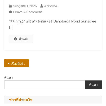
AdminA
กรกฎาคม 1, 2026
On
Leave A Comment
“พีพี
“พีพี กฤษฏ์” เดบิวต์พรีเซนเตอร์ BanobagiHybrid Sunscree
กฤษฏ์”
[…]
เด
บิ
อ่านต่อ
วต์
พรี
เซนเตอร์
BanobagiHybrid
Sunscreen
แนะแนว
เรื่องที่เก่ากว่า
กันแดด
เรื่อง
หน้า
ตัว
ค้นหา
แรก
ค้นหา
จาก
บา
โน
ข่าวที่น่าสนใจ
บากิ