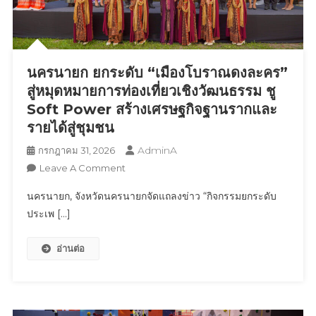
ไลฟ์
สไตล์
ระดับ
พรีเมียม
ภาย
นครนายก ยกระดับ “เมืองโบราณดงละคร”
ใต้
สู่หมุดหมายการท่องเที่ยวเชิงวัฒนธรรม ชู
แนวคิด
Soft Power สร้างเศรษฐกิจฐานรากและ
“Invest
รายได้สู่ชุมชน
Like
A
AdminA
กรกฎาคม 31, 2026
Prime.
On
Leave A Comment
Live
นครนายก
นครนายก, จังหวัดนครนายกจัดแถลงข่าว “กิจกรรมยกระดับ
Like
ยก
A
ประเพ […]
ระดับ
Legend.
“เมือง
อ่านต่อ
โบราณ
ดง
ละคร”
สู่
หมุด