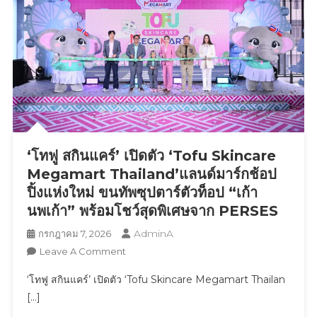
กกี้”
และ
แมส
คอต
“น้อง
ชิ
กกี้”
ดึง
หนุ่ม
‘โทฟู สกินแคร์’ เปิดตัว ‘Tofu Skincare
ฮอต
“ภู
Megamart Thailand’แลนด์มาร์กช้อป
วิ
ปิ้งแห่งใหม่ ขนทัพซุปตาร์ตัวท็อป “เก้า
นทร์”
นพเก้า” พร้อมโชว์สุดพิเศษจาก PERSES
ร่วม
AdminA
กรกฎาคม 7, 2026
ภารกิจ
On
Leave A Comment
“ก่อการ
‘โทฟู
ไก่”
‘โทฟู สกินแคร์’ เปิดตัว ‘Tofu Skincare Megamart Thailan
สกิน
ใจกลาง
[…]
แคร์’
เมืองh
เปิด