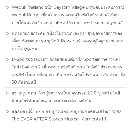
พร้อม
Webull Thailand ผนึก Gaysorn Village ยกระดับประสบการณ์
เปิด
Webull Prime เชื่อมโลกการลงทุนสู่ไลฟ์สไตล์ระดับพรีเมียม
ประสบการณ์
ภายใต้แนวคิด “Invest Like a Prime. Live Like a Legend.”
“กัน
แดด
นครนายก ยกระดับ “เมืองโบราณดงละคร” สู่หมุดหมายการท่อง
เทิร์น
เที่ยวเชิงวัฒนธรรม ชู Soft Power สร้างเศรษฐกิจฐานรากและ
ผิว”
รายได้สู่ชุมชน
ใน
งาน
D-Sports Stadium คิกออฟแลนด์มาร์ก Sportainment แห่ง
“BANOBAGI
ใหม่ เปิดสาขา 2 เซ็นทรัล นอร์ทวิลล์ ชวน “หล่งลี” ถ่ายทอดการ
Sun
เล่นกีฬาในแบบที่สนุกกว่าที่เคย พร้อมจัดโปรฯ ฉลองเปิดสาขา ถึง
Era
30 กันยายนนี้
With
PP
อว. หนุน สทน. ก้าวสู่ทศวรรษใหม่ ครบรอบ 20 ปี ชูเทคโนโลยี
KRIT”
นิวเคลียร์ขับเคลื่อนอนาคตประเทศอย่างยั่งยืน
สุดสัปดาห์นี้ 18-19 กรกฎาคม ขอเชิญร่วมชมคอนเสิร์ตการกุศล
The EVER AFTER Stories Musical Moments III