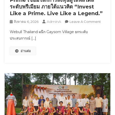
ระดับพรีเมียม ภายใต้แนวคิด “Invest
Like a Prime. Live Like a Legend.”
AdminA
On
สิงหาคม 6, 2026
Leave A Comment
Webull
Webull Thailand ผนึก Gaysorn Village ยกระดับ
Thailand
ประสบการณ์ […]
ผนึก
Gaysorn
อ่านต่อ
Village
ยก
ระดับ
ประสบกา
Webull
Prime
เชื่อม
โลก
การ
ลงทุน
สู่