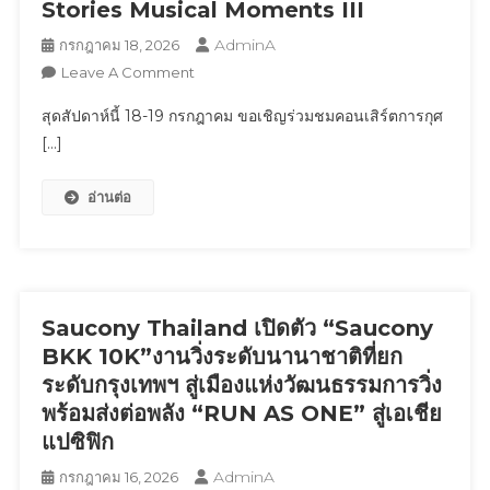
Stories Musical Moments III
ถึง
นิวเคลียร์
30
AdminA
กรกฎาคม 18, 2026
ขับ
กันยายน
On
Leave A Comment
เคลื่อน
นี้
สุด
อนาคต
สุดสัปดาห์นี้ 18-19 กรกฎาคม ขอเชิญร่วมชมคอนเสิร์ตการกุศ
สัปดาห์
ประเทศ
[…]
นี้
อย่าง
18-
ยั่งยืน
อ่านต่อ
19
กรกฎาคม
ขอ
เชิญ
ร่วม
ชม
Saucony Thailand เปิดตัว “Saucony
คอนเสิร์ต
BKK 10K”งานวิ่งระดับนานาชาติที่ยก
การ
ระดับกรุงเทพฯ สู่เมืองแห่งวัฒนธรรมการวิ่ง
กุศล
พร้อมส่งต่อพลัง “RUN AS ONE” สู่เอเชีย
The
แปซิฟิก
EVER
AFTER
AdminA
กรกฎาคม 16, 2026