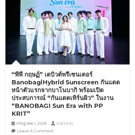
ปี
จาก
ของ
PERSES
รายการ
ปิดฉาก
สุด
มันส์
“พีพี กฤษฏ์” เดบิวต์พรีเซนเตอร์
BanobagiHybrid Sunscreen กันแดด
หน้าตัวแรกจากบาโนบากิ พร้อมเปิด
ประสบการณ์ “กันแดดเทิร์นผิว” ในงาน
“BANOBAGI Sun Era with PP
KRIT”
AdminA
กรกฎาคม 1, 2026
On
Leave A Comment