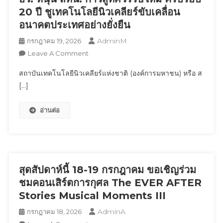
ถ่ายทอด
20 ปี ชูเทคโนโลยีนิวเคลียร์ขับเคลื่อน
การ
อนาคตประเทศอย่างยั่งยืน
เล่น
กีฬา
AdminM
กรกฎาคม 19, 2026
ใน
On
Leave A Comment
แบบ
อว.
ที่
สถาบันเทคโนโลยีนิวเคลียร์แห่งชาติ (องค์การมหาชน) หรือ ส
หนุน
สนุก
[…]
สทน.
กว่า
ก้าว
ที่
อ่านต่อ
สู่
เคย
ทศวรรษ
พร้อม
ใหม่
จัด
ครบ
โปรฯ
รอบ
ฉลอง
20
สุดสัปดาห์นี้ 18-19 กรกฎาคม ขอเชิญร่วม
เปิด
ปี ชู
ชมคอนเสิร์ตการกุศล The EVER AFTER
สาขา
เทคโนโลยี
Stories Musical Moments III
ถึง
นิวเคลียร์
30
AdminA
กรกฎาคม 18, 2026
ขับ
กันยายน