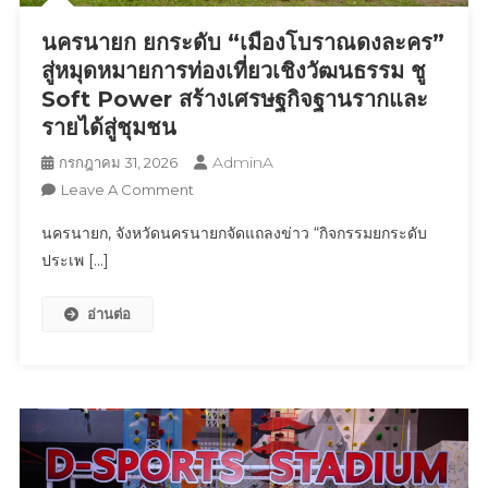
พรีเมียม
ภาย
นครนายก ยกระดับ “เมืองโบราณดงละคร”
ใต้
สู่หมุดหมายการท่องเที่ยวเชิงวัฒนธรรม ชู
แนวคิด
Soft Power สร้างเศรษฐกิจฐานรากและ
“Invest
รายได้สู่ชุมชน
Like
A
AdminA
กรกฎาคม 31, 2026
Prime.
On
Leave A Comment
Live
นครนายก
นครนายก, จังหวัดนครนายกจัดแถลงข่าว “กิจกรรมยกระดับ
Like
ยก
A
ประเพ […]
ระดับ
Legend.
“เมือง
อ่านต่อ
โบราณ
ดง
ละคร”
สู่
หมุด
หมาย
การ