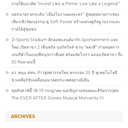
ภายใต้แนวคิด “Invest Like a Prime. Live Like a Legend.”
“กัน
แดด
นครนายก ยกระดับ “เมืองโบราณดงละคร” สู่หมุดหมายการท่อง
เทิร์น
เที่ยวเชิงวัฒนธรรม ชู Soft Power สร้างเศรษฐกิจฐานรากและ
ผิว”
รายได้สู่ชุมชน
ใน
งาน
D-Sports Stadium คิกออฟแลนด์มาร์ก Sportainment แห่ง
“BANOBAGI
ใหม่ เปิดสาขา 2 เซ็นทรัล นอร์ทวิลล์ ชวน “หล่งลี” ถ่ายทอดการ
Sun
เล่นกีฬาในแบบที่สนุกกว่าที่เคย พร้อมจัดโปรฯ ฉลองเปิดสาขา ถึง
Era
30 กันยายนนี้
With
PP
อว. หนุน สทน. ก้าวสู่ทศวรรษใหม่ ครบรอบ 20 ปี ชูเทคโนโลยี
KRIT”
นิวเคลียร์ขับเคลื่อนอนาคตประเทศอย่างยั่งยืน
สุดสัปดาห์นี้ 18-19 กรกฎาคม ขอเชิญร่วมชมคอนเสิร์ตการกุศล
The EVER AFTER Stories Musical Moments III
ARCHIVES