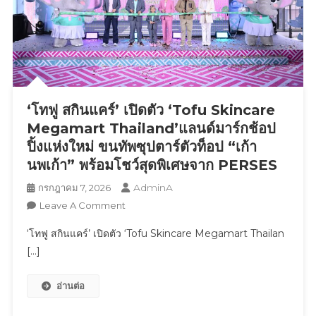
คอต
“น้อง
ชิ
กกี้”
ดึง
หนุ่ม
‘โทฟู สกินแคร์’ เปิดตัว ‘Tofu Skincare
ฮอต
“ภู
Megamart Thailand’แลนด์มาร์กช้อป
วิ
ปิ้งแห่งใหม่ ขนทัพซุปตาร์ตัวท็อป “เก้า
นทร์”
นพเก้า” พร้อมโชว์สุดพิเศษจาก PERSES
ร่วม
AdminA
กรกฎาคม 7, 2026
ภารกิจ
On
Leave A Comment
“ก่อการ
‘โทฟู
ไก่”
‘โทฟู สกินแคร์’ เปิดตัว ‘Tofu Skincare Megamart Thailan
สกิน
ใจกลาง
[…]
แคร์’
เมืองh
เปิด
อ่านต่อ
ตัว
‘Tofu