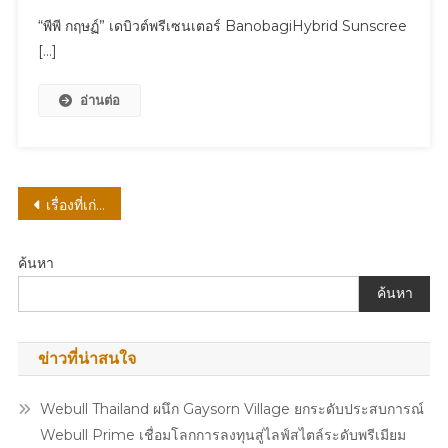
“พีพี
“พีพี กฤษฏ์” เดบิวต์พรีเซนเตอร์ BanobagiHybrid Sunscree
กฤษฏ์”
[…]
เด
บิ
อ่านต่อ
วต์
พรี
เซนเตอร์
BanobagiHybrid
Sunscreen
แนะแนว
เรื่องที่เก่ากว่า
กันแดด
เรื่อง
หน้า
ตัว
ค้นหา
แรก
ค้นหา
จาก
บา
โน
ข่าวที่น่าสนใจ
บากิ
พร้อม
Webull Thailand ผนึก Gaysorn Village ยกระดับประสบการณ์
เปิด
Webull Prime เชื่อมโลกการลงทุนสู่ไลฟ์สไตล์ระดับพรีเมียม
ประสบการณ์