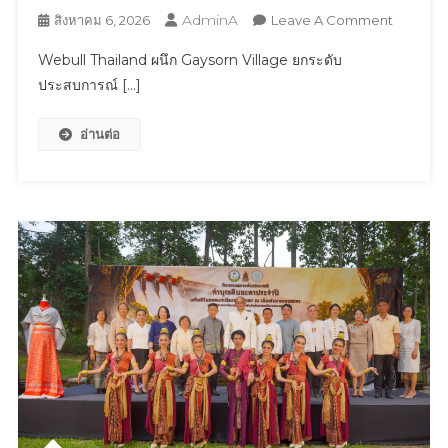
AdminA
On
สิงหาคม 6, 2026
Leave A Comment
Webull
Webull Thailand ผนึก Gaysorn Village ยกระดับ
Thailand
ประสบการณ์ […]
ผนึก
Gaysorn
อ่านต่อ
Village
ยก
ระดับ
ประสบกา
Webull
Prime
เชื่อม
โลก
การ
ลงทุน
สู่
ไลฟ์
สไตล์
ระดับ