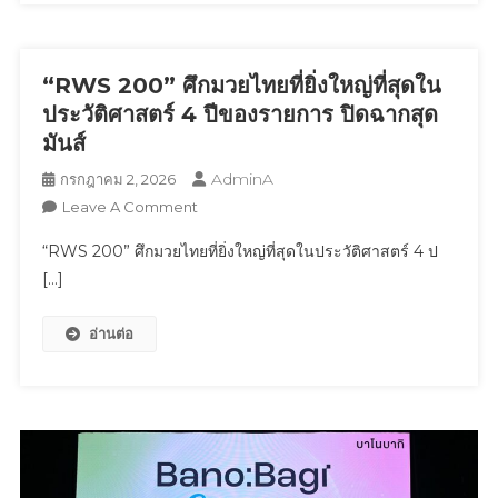
Skincare
Megamart
Thailand’แลนด์
มาร์
“RWS 200” ศึกมวยไทยที่ยิ่งใหญ่ที่สุดใน
กช้อป
ประวัติศาสตร์ 4 ปีของรายการ ปิดฉากสุด
ปิ้ง
มันส์
แห่ง
AdminA
กรกฎาคม 2, 2026
ใหม่
On
Leave A Comment
ขน
“RWS
ทัพ
“RWS 200” ศึกมวยไทยที่ยิ่งใหญ่ที่สุดในประวัติศาสตร์ 4 ป
200”
ซุป
[…]
ศึก
ตาร์
มวยไทย
ตัว
อ่านต่อ
ที่
ท็อป
ยิ่ง
“เก้า
ใหญ่
นพเก้า”
ที่สุด
พร้อม
ใน
โชว์
ประวัติศาสตร์
สุด
4
พิเศษ