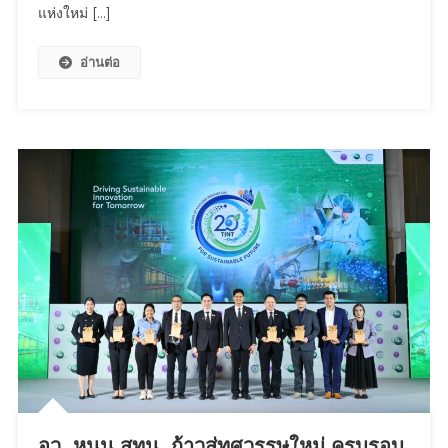
แห่งใหม่ […]
Stadium
คิก
อ่านต่อ
ออฟ
แลนด์
มาร์
ก
Sportainment
แห่ง
ใหม่
เปิด
สาขา
2
เซ็นทรัล
นอร์
ทวิ
ลล์
ชวน
“หล่ง
ลี”
อว. หนุน สทน. ก้าวสู่ทศวรรษใหม่ ครบรอบ