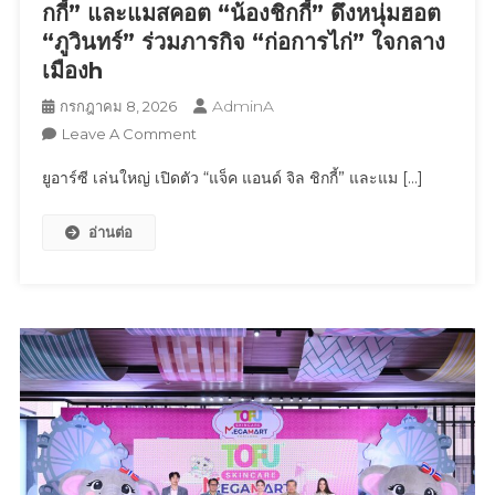
ส่ง
กกี้” และแมสคอต “น้องชิกกี้” ดึงหนุ่มฮอต
ต่อ
“ภูวินทร์” ร่วมภารกิจ “ก่อการไก่” ใจกลาง
พลัง
เมืองh
“RUN
AdminA
กรกฎาคม 8, 2026
AS
On
Leave A Comment
ONE”
ยู
สู่
ยูอาร์ซี เล่นใหญ่ เปิดตัว “แจ็ค แอนด์ จิล ชิกกี้” และแม […]
อาร์
เอเชีย
ซี
แปซิฟิก
อ่านต่อ
เล่น
ใหญ่
เปิด
ตัว
“แจ็ค
แอนด์
จิล
ชิ
กกี้”
และ
แมส