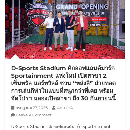
ท่อง
เที่ยว
เชิง
วัฒนธรรม
ชู
Soft
Power
สร้าง
เศรษฐกิจ
ฐานราก
D-Sports Stadium คิกออฟแลนด์มาร์ก
และ
ราย
Sportainment แห่งใหม่ เปิดสาขา 2
ได้
เซ็นทรัล นอร์ทวิลล์ ชวน “หล่งลี” ถ่ายทอด
สู่
การเล่นกีฬาในแบบที่สนุกกว่าที่เคย พร้อม
ชุมชน
จัดโปรฯ ฉลองเปิดสาขา ถึง 30 กันยายนนี้
AdminA
กรกฎาคม 27, 2026
On
Leave A Comment
D-
D-Sports Stadium คิกออฟแลนด์มาร์ก Sportainment
Sports