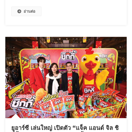
III
เปิด
อ่านต่อ
ตัว
“Saucony
BKK
10K”งาน
วิ่ง
ระดับ
นานาชาติ
ที่
ยก
ระดับ
กรุงเทพฯ
สู่
เมือง
แห่ง
วัฒนธรรม
การ
วิ่ง
ยูอาร์ซี เล่นใหญ่ เปิดตัว “แจ็ค แอนด์ จิล ชิ
พร้อม