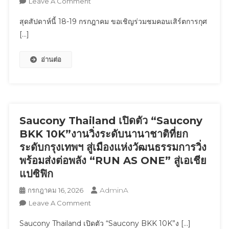
On
Leave A Comment
เคลื่อน
นี้
สุด
อนาคต
สุดสัปดาห์นี้ 18-19 กรกฎาคม ขอเชิญร่วมชมคอนเสิร์ตการกุศ
สัปดาห์
ประเทศ
[…]
นี้
อย่าง
18-
ยั่งยืน
อ่านต่อ
19
กรกฎาคม
ขอ
เชิญ
ร่วม
ชม
Saucony Thailand เปิดตัว “Saucony
คอนเสิร์ต
BKK 10K”งานวิ่งระดับนานาชาติที่ยก
การ
ระดับกรุงเทพฯ สู่เมืองแห่งวัฒนธรรมการวิ่ง
กุศล
พร้อมส่งต่อพลัง “RUN AS ONE” สู่เอเชีย
The
แปซิฟิก
EVER
AFTER
AdminA
กรกฎาคม 16, 2026
Stories
On
Leave A Comment
Musical
Saucony
Saucony Thailand เปิดตัว “Saucony BKK 10K”ง […]
Moments
Thailand